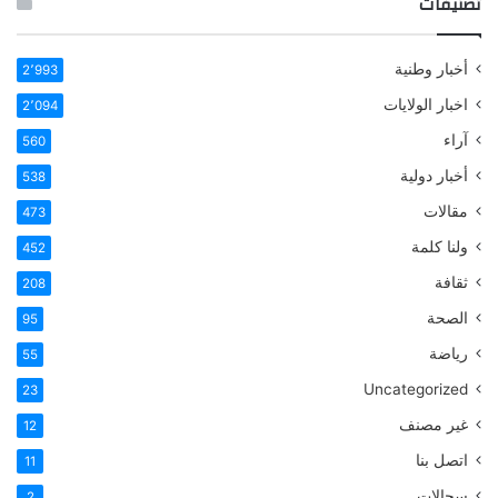
تصنيفات
أخبار وطنية
2٬993
اخبار الولايات
2٬094
آراء
560
أخبار دولية
538
مقالات
473
ولنا كلمة
452
ثقافة
208
الصحة
95
رياضة
55
Uncategorized
23
غير مصنف
12
اتصل بنا
11
سجالات
2