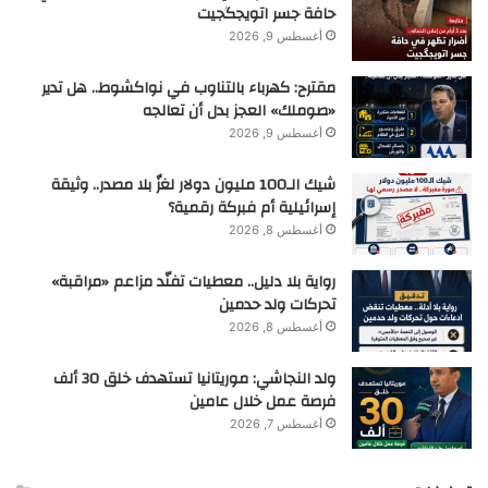
حافة جسر اتويجگجيت
أغسطس 9, 2026
مقترح: كهرباء بالتناوب في نواكشوط.. هل تدير
«صوملك» العجز بدل أن تعالجه
أغسطس 9, 2026
شيك الـ100 مليون دولار لغزٌ بلا مصدر.. وثيقة
إسرائيلية أم فبركة رقمية؟
أغسطس 8, 2026
رواية بلا دليل.. معطيات تفنّد مزاعم «مراقبة»
تحركات ولد حدمين
أغسطس 8, 2026
ولد النجاشي: موريتانيا تستهدف خلق 30 ألف
فرصة عمل خلال عامين
أغسطس 7, 2026