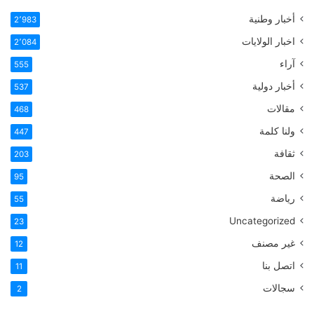
أخبار وطنية
2٬983
اخبار الولايات
2٬084
آراء
555
أخبار دولية
537
مقالات
468
ولنا كلمة
447
ثقافة
203
الصحة
95
رياضة
55
Uncategorized
23
غير مصنف
12
اتصل بنا
11
سجالات
2