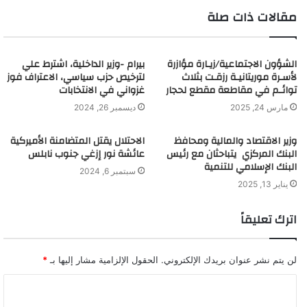
مقالات ذات صلة
الشؤون الاجتماعية/زيـارة مؤازرة
بيرام -وزير الداخلية، اشترط علي
لأسـرة موريتانيـة رزقـت بثلاث
لترخيص حزب سياسي، الاعتراف فوز
توائـم في مقاطعة مقطع لحجار
غزواني في الانتخابات
مارس 24, 2025
ديسمبر 26, 2024
وزير الاقتصاد والمالية ومحافظ
الاحتلال يقتل المتضامنة الأميركية
البنك المركزي يتباحثان مع رئيس
عائشة نور إزغي جنوب نابلس
البنك الإسلامي للتنمية
سبتمبر 6, 2024
يناير 13, 2025
اترك تعليقاً
لن يتم نشر عنوان بريدك الإلكتروني.
الحقول الإلزامية مشار إليها بـ
*
ا
ل