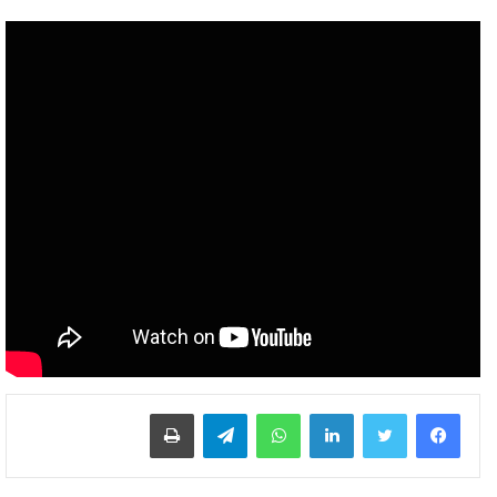
لينكدإن
واتساب
تيلقرام
طباعة