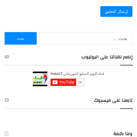
ا
ل
ب
ح
إنضم لقناتنا على اليوتيوب
ث
ع
ن
:
تابعنا على فيسبوك
ولنا كلمة