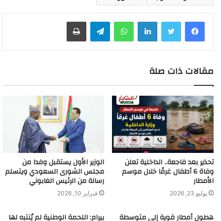
لينكدإن
واتساب
تيلقرام
طباعة
مقالات ذات صلة
تحذير بعد فاجعة.. الداخلية تعلن
الوزير الأول يستقبل وفدا من
وفاة 6 أطفال غرقًا خلال موسم
مجلس الشورى السعودي ويتسلم
الأمطار
رسالة من الرئيس الغابوني
يوليو 23, 2026
فبراير 10, 2026
هطول أمطار قوية إلى متوسطة
بيرام: اللحمة الوطنية لم يُنتبه لها