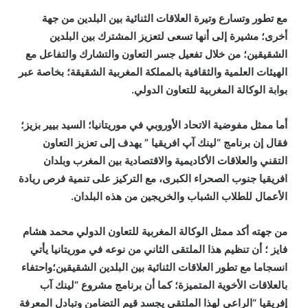
مع تطور وتسارع وتيرة العلاقات الثنائية بين البلدين من جهة
أخرى؛ مشيرة إلى أنها تسعى لتعزيز المشترك بين البلدين
الشقيقين؛ من خلال تفعيل جسر التعاون والتشارك والتفاعل مع
الهيئات العلمية والثقافية بالمملكة المغربية الشقيقة؛ بخاصة عبر
بوابة الوكالة المغربية للتعاون الدولي.
أما ممثل مفوضية الاتحاد الأوروبي في موريتانيا؛ السيد بيير بزيز؛
فقال إن برنامج “لينك آپ افريقيا ” يهدف إلى تعزيز التعاون
التقني والعلاقات الأكاديمية والاقتصادية بين المغرب وبلدان
افريقيا جنوب الصحراء الكبرى، مع التركيز على تنمية فرص ريادة
الأعمال للطلاب الشباب والخريجين من هذه البلدان.
من جهته أكد ممثل الوكالة المغربية للتعاون الدولي محمد هشام
فايز ؛ أن تنظيم هذا الملتقى الثاني من نوعه في موريتانيا يأتي
انسجاما مع تطور العلاقات الثنائية بين البلدين الشقيقين؛واحتفاء
بالعلاقات الأخوية المتميزة؛ كما أن برنامج مشروع “لينك آب
إفريقيا “الراعي لهذا الملتقى يجسد قيم التضامن وتبادل المعرفة