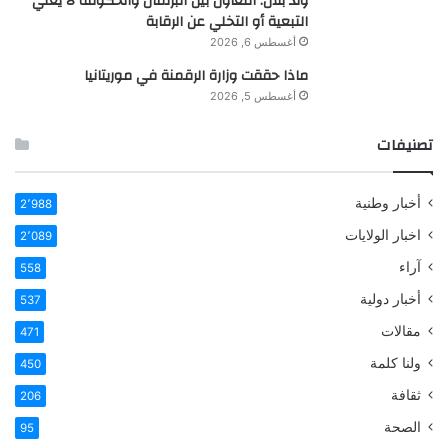
ولد بلال: التعاون بين البرلمان والحكومة لا يعني
التبعية أو التخلي عن الرقابة
أغسطس 6, 2026
ماذا حققت وزارة الرقمنة في موريتانيا
أغسطس 5, 2026
تصنيفات
أخبار وطنية
2٬988
اخبار الولايات
2٬089
آراء
558
أخبار دولية
537
مقالات
471
ولنا كلمة
450
ثقافة
206
الصحة
95