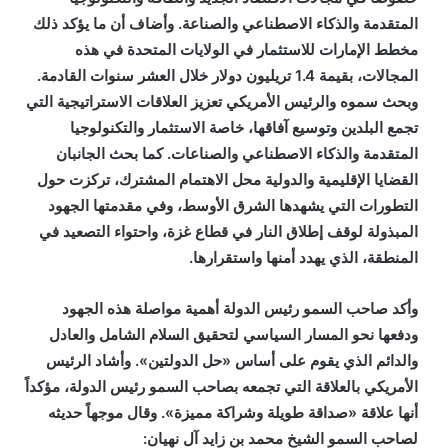
المتقدمة والذكاء الاصطناعي والصناعة. وأضاف أن ما يؤكد ذلك
مخطط الإمارات للاستثمار في الولايات المتحدة في هذه
المجالات، بقيمة 1.4 تريليون دولار خلال العشر سنوات القادمة.
وبحث سموه والرئيس الأمريكي تعزيز العلاقات الاستراتيجية التي
تجمع البلدين وتوسيع آفاقها، خاصة الاستثمار والتكنولوجيا
المتقدمة والذكاء الاصطناعي والصناعات. كما بحث الجانبان
القضايا الإقليمية والدولية محل الاهتمام المشترك، تركزت حول
التطورات التي يشهدها الشرق الأوسط، وفي مقدمتها الجهود
المبذولة لوقف إطلاق النار في قطاع غزة، واحتواء التصعيد في
المنطقة، الذي يهدد أمنها واستقرارها.
وأكد صاحب السمو رئيس الدولة أهمية مواصلة هذه الجهود
ودفعها نحو المسار السياسي لتحقيق السلام الشامل والعادل
والدائم الذي يقوم على أساس «حل الدولتين». وأشاد الرئيس
الأمريكي بالعلاقة التي تجمعه بصاحب السمو رئيس الدولة، مؤكداً
أنها علاقة «صداقة طويلة وشراكة مميزة». وقال موجهاً حديثه
لصاحب السمو الشيخ محمد بن زايد آل نهيان: