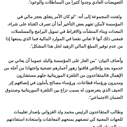
التعويضات العادي وجدوا كثيرا من المماطلات والوعود”.
ولفتت المجموعة إلى أنه: “لو كان الأمر يتعلق بعجز مالي في
المؤسسة لأمكن تفهم بعض التأخير أما أن تصرف القناة على شراء،
المعدات وبناء المنشآت والافراط في تمويل البرامج والمسلسلات
فمعنى ذلك أنها لا تعاني نقصا في الموارد المالية فما الذي يمنعها إذا
من عدم توفير المبلغ المالي الزهيد لحل هذا المشكل”.
وأضاف البيان: “من العار على المؤسسة والبلد عموما أن يعاني من
خدموه بجد وإخلاص فافنوا زهور أعمارهم تضحية واجتهادا من أجله من
الإهمال فالمتقاعدون من التلفزة الموريتانية جلهم مستشارون
ومديرون ورؤساء قطاعات، ورؤساء مصالح يأملون في إنصافهم إثر
الحيف الذي يتعرضون له بسبب نزاع بين التلفزة الموريتانية وصندوق
الضمان الاجتماعي”.
وطالب المتقاعدون الرئيس محمد ولد الغزواني بإصدار تعليمات
للجهات المعنية كي تنصفهم بمنحهم المعاشات واستعادة استفادتهم
من الضمان الصحي.