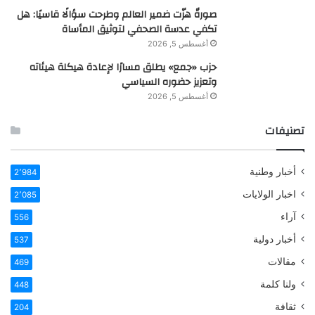
صورةٌ هزّت ضمير العالم وطرحت سؤالًا قاسيًا: هل
تكفي عدسة الصحفي لتوثيق المأساة
أغسطس 5, 2026
حزب «جمع» يطلق مسارًا لإعادة هيكلة هيئاته
وتعزيز حضوره السياسي
أغسطس 5, 2026
تصنيفات
أخبار وطنية
2٬984
اخبار الولايات
2٬085
آراء
556
أخبار دولية
537
مقالات
469
ولنا كلمة
448
ثقافة
204