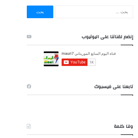
ا
ل
ب
ح
ث
إنضم لقناتنا على اليوتيوب
ع
ن
:
تابعنا على فيسبوك
ولنا كلمة