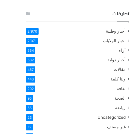
تصنيفات
أخبار وطنية
2٬970
اخبار الولايات
2٬071
آراء
554
أخبار دولية
532
مقالات
467
ولنا كلمة
446
ثقافة
202
الصحة
95
رياضة
55
Uncategorized
23
غير مصنف
12