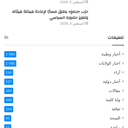
أغسطس 5, 2026
حزب «جمع» يطلق مسارًا لإعادة هيكلة هيئاته
وتعزيز حضوره السياسي
أغسطس 5, 2026
تصنيفات
أخبار وطنية
2٬984
اخبار الولايات
2٬085
آراء
556
أخبار دولية
537
مقالات
469
ولنا كلمة
448
ثقافة
204
الصحة
95
رياضة
55