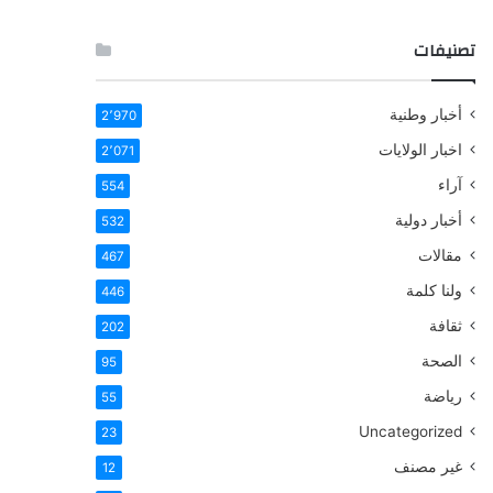
تصنيفات
أخبار وطنية
2٬970
اخبار الولايات
2٬071
آراء
554
أخبار دولية
532
مقالات
467
ولنا كلمة
446
ثقافة
202
الصحة
95
رياضة
55
Uncategorized
23
غير مصنف
12