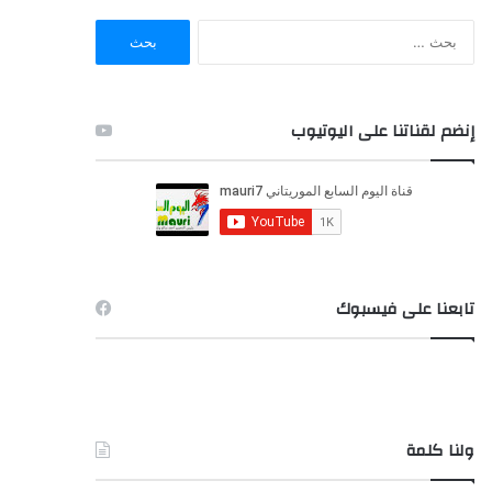
ا
ل
ب
ح
ث
إنضم لقناتنا على اليوتيوب
ع
ن
:
تابعنا على فيسبوك
ولنا كلمة