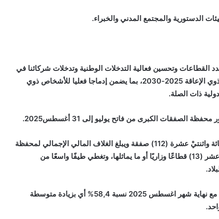
ئات الدستورية والمجتمع المدني والخبراء.
د القطاعات وتحسين فعالية التدخلات الوطنية وتدخلات شركائنا في
تنفيذ الإستراتيجية الوطنية للإدماج وترقية حقوق الأشخاص ذوي الإعاقة 2025-2030، بما يضمن إدماجا فعليا للأشخاص ذوي
دولية ذات الصلة.
ظة الصفقات الكبرى من فاتح يوليو إلى 31 أغسطس2025.
تتكون محفظة الصفقات الكبرى حالياً، بشكل إجمالي، من مائة واثنتيْ عشرة (112) صفقة ويبلغ الغلاف المالي الإجمالي لمحفظة
الصفقات الكبرى 48,1 مليار أوقية جديدة، موزعة على ثلاثة عشر (13) قطاعًا وزاريًا أو ما يماثلها، وتغطي طيفًا واسعًا من
لاد.
بلغ متوسط نسبة التقدم في تنفيذ محفظة الصفقات الكبرى مع نهاية شهر اغسطس 2025 نسبة 58,4% أي بزيادة متوسطة