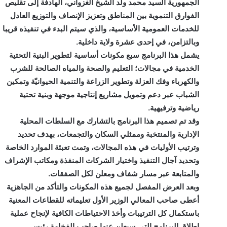
الجمهورية السيد محمد ولد الشيخ الغزواني، الهادفة إلى تقليص
الفوارق التنموية بين المناطق وتعزيز الإنصاف والتوزيع العادل
للخدمات العمومية الأساسية، والذي سيتم البدء في تنفيذه قريبا
وبالتزامن، في إحدى عشرة ولاية داخلية.
يشمل هذا البرنامج سبع مكونات أساسية لتطوير البنية التحتية
الخدمية في مجالات؛ التعليم والصحة والمياه الصالحة للشرب
والكهرباء وفك العزلة وتطوير الزراعة والتنمية الحيوانيّة وتمكين
الشباب عبر دعم وتمويل مشاريع إنتاجية موجهة وبنية تحتية
رياضية وترفيهية.
وقد تم تصميم هذا البرنامج بالتشارك مع السلطات المحلية
الإدارية والمنتخبة وممثلي السكان والتجمعات، بهدف تحديد
وترتيب الأوليات في هذه المجالات، وتمت تعبئة الموارد الخاصة
وتحديد آجال التنفيذ واختيار الشركات المنفذة ومكاتب الإشراف
والمتابعة عبر مسار شفاف ومعلن لكل الصفقات.
وبعد العرض المفصل لجميع هذه المكونات والتأكد من الجاهزية
أعطى صاحب المعالي الوزير الأول تعليماته للقطاعات المعنية
باستكمال كل الترتيبات وأخذ الاحتياطات الكافية لإنجاح عملية
إطلاق البرنامج التي سيعلن عنها صاحب الفخامة رئيس