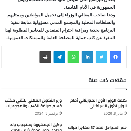
الجمهورية في الأيام القادمة.
ودعا صاحب المعالي الوزراء إلى تحميل المواطنين وممثليهم
والسلطات المحلية والمجتمع المدني مسؤولية متابعة تنفيذ
البرنامج بجدية ومراقبة احترام المنفذين للمعايير المطلوبة لهذا
التنفيذ عن كثب حماية للمصلحة العامة وللممتلكات العمومية.
لينكدإن
واتساب
تيلقرام
طباعة
مقالات ذات صلة
كلمة الوزير الأول الموريتاني أمام
وزير التكوين المهني يلتقي مكتب
الوزير الأول السينغالي
قسم صياغة الذهب والمجوهرات
يناير 8, 2026
نوفمبر 5, 2024
وكيل الجمهورية يستجوب ولد
خفر السواحل تنقذ 37 مهاجرا قبالة
ودادي حول وحدة كلاب الدرك