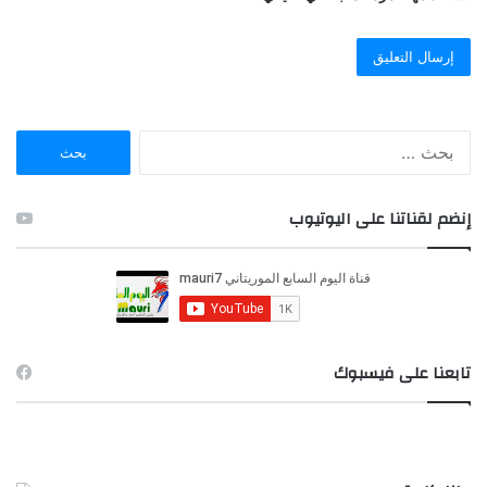
ا
ل
ب
ح
إنضم لقناتنا على اليوتيوب
ث
ع
ن
:
تابعنا على فيسبوك