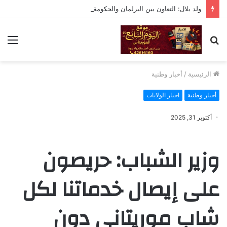
ولد بلال: التعاون بين البرلمان والحكومة لا يعني التبعية أو التخلي عن الرقابة
بحث
الق
عن
الرئيسية
/
أخبار وطنية
أخبار وطنية
اخبار الولايات
أكتوبر 31, 2025
وزير الشباب: حريصون
على إيصال خدماتنا لكل
شاب موريتاني دون