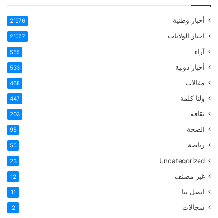
أخبار وطنية
2٬976
اخبار الولايات
2٬077
آراء
555
أخبار دولية
533
مقالات
468
ولنا كلمة
447
ثقافة
203
الصحة
95
رياضة
55
Uncategorized
23
غير مصنف
12
اتصل بنا
11
سجالات
2