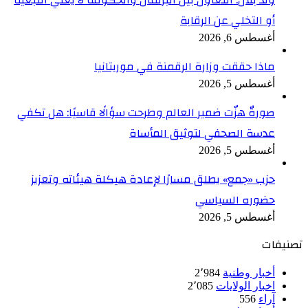
ولد بلال: التعاون بين البرلمان والحكومة لا يعني التبعية
أو التخلي عن الرقابة
أغسطس 6, 2026
ماذا حققت وزارة الرقمنة في موريتانيا
أغسطس 5, 2026
صورةٌ هزّت ضمير العالم وطرحت سؤالًا قاسيًا: هل تكفي
عدسة الصحفي لتوثيق المأساة
أغسطس 5, 2026
حزب «جمع» يطلق مسارًا لإعادة هيكلة هيئاته وتعزيز
حضوره السياسي
أغسطس 5, 2026
تصنيفات
أخبار وطنية
2٬984
اخبار الولايات
2٬085
آراء
556