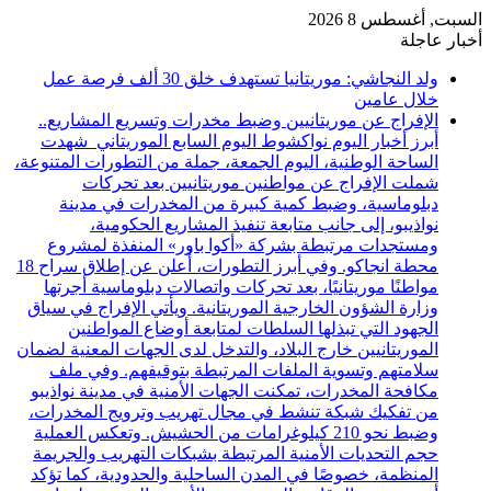
السبت, أغسطس 8 2026
أخبار عاجلة
ولد النجاشي: موريتانيا تستهدف خلق 30 ألف فرصة عمل
خلال عامين
الإفراج عن موريتانيين وضبط مخدرات وتسريع المشاريع..
أبرز أخبار اليوم نواكشوط اليوم السابع الموريتاني شهدت
الساحة الوطنية، اليوم الجمعة، جملة من التطورات المتنوعة،
شملت الإفراج عن مواطنين موريتانيين بعد تحركات
دبلوماسية، وضبط كمية كبيرة من المخدرات في مدينة
نواذيبو، إلى جانب متابعة تنفيذ المشاريع الحكومية،
ومستجدات مرتبطة بشركة «أكوا باور» المنفذة لمشروع
محطة انجاكو. وفي أبرز التطورات، أُعلن عن إطلاق سراح 18
مواطنًا موريتانيًا، بعد تحركات واتصالات دبلوماسية أجرتها
وزارة الشؤون الخارجية الموريتانية. ويأتي الإفراج في سياق
الجهود التي تبذلها السلطات لمتابعة أوضاع المواطنين
الموريتانيين خارج البلاد، والتدخل لدى الجهات المعنية لضمان
سلامتهم وتسوية الملفات المرتبطة بتوقيفهم. وفي ملف
مكافحة المخدرات، تمكنت الجهات الأمنية في مدينة نواذيبو
من تفكيك شبكة تنشط في مجال تهريب وترويج المخدرات،
وضبط نحو 210 كيلوغرامات من الحشيش. وتعكس العملية
حجم التحديات الأمنية المرتبطة بشبكات التهريب والجريمة
المنظمة، خصوصًا في المدن الساحلية والحدودية، كما تؤكد