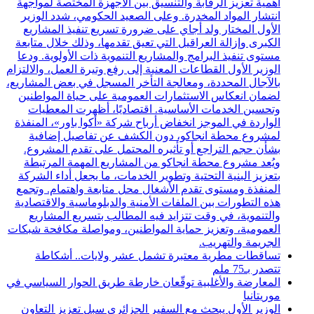
أهمية تعزيز الرقابة والتنسيق بين الأجهزة المختصة لمواجهة
انتشار المواد المخدرة. وعلى الصعيد الحكومي، شدد الوزير
الأول المختار ولد أجاي على ضرورة تسريع تنفيذ المشاريع
الكبرى وإزالة العراقيل التي تعيق تقدمها، وذلك خلال متابعة
مستوى تنفيذ البرامج والمشاريع التنموية ذات الأولوية. ودعا
الوزير الأول القطاعات المعنية إلى رفع وتيرة العمل، والالتزام
بالآجال المحددة، ومعالجة التأخر المسجل في بعض المشاريع،
لضمان انعكاس الاستثمارات العمومية على حياة المواطنين
وتحسين الخدمات الأساسية. اقتصاديًا، أظهرت المعطيات
الواردة في الموجز انخفاض أرباح شركة «أكوا باور»، المنفذة
لمشروع محطة انجاكو، دون الكشف عن تفاصيل إضافية
بشأن حجم التراجع أو تأثيره المحتمل على تقدم المشروع.
ويُعد مشروع محطة انجاكو من المشاريع المهمة المرتبطة
بتعزيز البنية التحتية وتطوير الخدمات، ما يجعل أداء الشركة
المنفذة ومستوى تقدم الأشغال محل متابعة واهتمام. وتجمع
هذه التطورات بين الملفات الأمنية والدبلوماسية والاقتصادية
والتنموية، في وقت تتزايد فيه المطالب بتسريع المشاريع
العمومية، وتعزيز حماية المواطنين، ومواصلة مكافحة شبكات
الجريمة والتهريب.
تساقطات مطرية معتبرة تشمل عشر ولايات.. أشكاطة
تتصدر بـ75 ملم
المعارضة والأغلبية توقّعان خارطة طريق الحوار السياسي في
موريتانيا
الوزير الأول يبحث مع السفير الجزائري سبل تعزيز التعاون