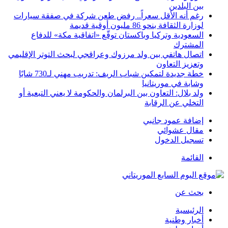
بين البلدين
رغم أنه الأقل سعراً.. رفض طعن شركة في صفقة سيارات
لوزارة الثقافة بنحو 86 مليون أوقية قديمة
السعودية وتركيا وباكستان توقّع «اتفاقية مكة» للدفاع
المشترك
اتصال هاتفي بين ولد مرزوك وعراقجي لبحث التوتر الإقليمي
وتعزيز التعاون
خطة جديدة لتمكين شباب الريف: تدريب مهني لـ730 شابًا
وشابة في موريتانيا
ولد بلال: التعاون بين البرلمان والحكومة لا يعني التبعية أو
التخلي عن الرقابة
إضافة عمود جانبي
مقال عشوائي
تسجيل الدخول
القائمة
بحث عن
الرئيسية
أخبار وطنية