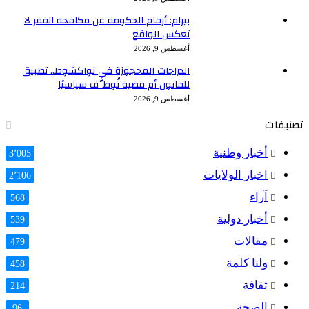
بيرام: أرقام الحكومة عن مكافحة الفقر لا
تعكس الواقع
أغسطس 9, 2026
الدراجات المحجوزة في نواكشوط.. تطبيق
للقانون أم قضية تُوظَّف سياسيًا
أغسطس 9, 2026
تصنيفات
أخبار وطنية
3٬005
اخبار الولايات
2٬106
آراء
568
أخبار دولية
539
مقالات
479
ولنا كلمة
458
ثقافة
214
الصحة
96