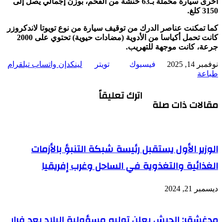
أخرى سيارة محملة بـ63 خنشة من الفحم، بوزن إجمالي يصل إلى
3150 كلغ.
كما تمكنت عناصر الدرك من توقيف سيارة من نوع تويوتا لاندكروزر
كانت تحمل أكياسا من الأدوية (مضادات حيوية) تحتوي على 2000
جرعة، كانت موجهة للتهريب.
نوفمبر 14, 2025
فيسبوك
تويتر
لينكدإن
واتساب
تيلقرام
طباعة
اترك تعليقاً
مقالات ذات صلة
الوزير الأول يستقبل رئيسة شبكة التنبؤ بالأزمات
الغذائية والتغذوية في الساحل وغرب إفريقيا
ديسمبر 21, 2024
مدغشقر: الجيش يعلن توليه مسؤولية البلاد بعد فرار