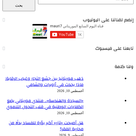
إنضم لقناتنا على اليوتيوب
تابعنا على فيسبوك
ولنا كلمة
ذهب موريتانيا بين جشع التجار وغياب الرقابة:
ماذا يحدث في أزويرات والشامي
أغسطس 10, 2026
«السيادة والهندسة».. منتدى موريتاني يضع
الكفاءات الوطنية في قلب التحول التنموي
أغسطس 10, 2026
هل أصبحت «تآزر» أكبر بؤرة للفساد بدلًا من
محاربة الفقر؟
أغسطس 9, 2026