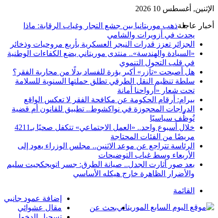
الإثنين, أغسطس 10 2026
أخبار عاجلة
ذهب موريتانيا بين جشع التجار وغياب الرقابة: ماذا
يحدث في أزويرات والشامي
الجزائر تعزز قدرات النيجر العسكرية بأربع مروحيات وذخائر
«السيادة والهندسة».. منتدى موريتاني يضع الكفاءات الوطنية
في قلب التحول التنموي
هل أصبحت «تآزر» أكبر بؤرة للفساد بدلًا من محاربة الفقر؟
سلطة تنظيم النقل الطرقي تطلق حملتها السنوية للسلامة
تحت شعار «أرواحنا أمانة
بيرام: أرقام الحكومة عن مكافحة الفقر لا تعكس الواقع
الدراجات المحجوزة في نواكشوط.. تطبيق للقانون أم قضية
تُوظَّف سياسيًا
خلال أسبوع واحد.. «العمل الاجتماعي» تتكفل صحيًا بـ4211
مريضًا من الفئات المحتاجة
الرئاسة تتراجع عن موعد الاثنين.. مجلس الوزراء يعود إلى
الأربعاء وسط غياب التوضيحات
بعد صور أثارت الجدل.. صيانة الطرق: جسر اتويجكجيت سليم
والأضرار الظاهرة خارج هيكله الأساسي
القائمة
إضافة عمود جانبي
بحث عن
مقال عشوائي
تسجيل الدخول