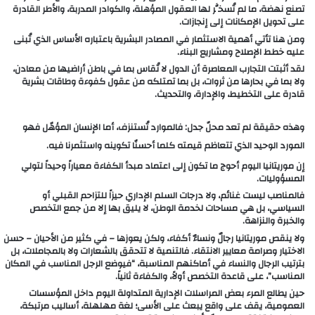
تصنع نهضة، ما لم تُسخَّر لها العقول المؤهلة، والكوادر المدربة، والأطر القادرة
على تحويل الإمكانات إلى إنجازات.
ومن هنا تأتي أهمية الاستثمار في المصادر البشرية باعتباره الأساس الذي تُبنى
عليه خطط الإصلاح ومشاريع البناء.
لقد أثبتت التجارب المعاصرة أن الدول لا تُقاس بما في باطن أراضيها من معادن،
ولا بما في بحارها من ثروات، بل بما تمتلكه من عقول كفوءة وطاقات بشرية
قادرة على التخطيط، والإدارة، والتحديث.
وهذه حقيقة لم تعد محلّ جدل: فالموارد تُستنزف، أما الإنسان المؤهّل فهو
المورد الوحيد الذي تتعاظم قيمته كلما أحسنّا تكوينه واستثمرنا فيه.
إن موريتانيا اليوم أحوج ما تكون إلى اعتماد مبدأ الكفاءة معياراً وحيداً لتولي
المسؤوليات.
فالمناصب ليست غنائم، ولا درجات السلم الإداري حيزاً للتزاحم القبلي أو
السياسي، بل هي مساحات لخدمة الوطن، لا يليق بها إلا من جمع التخصص
والخبرة والنزاهة.
ولا ينقص موريتانيا رجالٌ ونساءٌ أكفاء، ولكن يعوزها – في كثير من الأحيان – حسن
الاختيار وصرامة معايير الانتقاء. فالتنمية لا تتحقق بالشعارات ولا بالمجاملات، بل
بترتيب الرجال والنساء في أماكنهم المناسبة، “فيوضع الرجل المناسب في المكان
المناسب”، على قاعدة التخصص أولاً، والكفاءة ثانياً.
حين يطالع المرء بعض المراسلات الإدارية المتداولة اليوم داخل المؤسسات
العمومية، يقف على واقع يبعث على الأسى؛ لغة مهلهلة، أساليب مرتبكة،