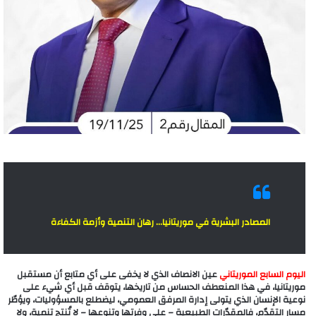
المصادر البشرية في موريتانيا… رهان التنمية وأزمة الكفاءة
اليوم السابع الموريتاني
عين الانصاف الذي لا يخفى على أي متابع أن مستقبل
موريتانيا، في هذا المنعطف الحساس من تاريخها، يتوقف قبل أي شيء على
نوعية الإنسان الذي يتولى إدارة المرفق العمومي، ليضطلع بالمسؤوليات، ويؤطّر
مسار التقدّم، فالمقدّرات الطبيعية – على وفرتها وتنوعها – لا تُنتج تنمية، ولا