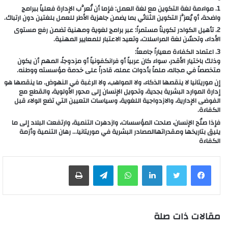
1. مواءمة لغة التكوين مع لغة العمل: فإما أن تُعرَّب الإدارة فعلياً ببرامج
واضحة، أو يُعزَّز التكوين الثنائي بما يضمن جاهزية الأطر للعمل بلغتين دون ارتباك.
2. تأهيل الكوادر تكويناً مستمراً: عبر برامج لغوية ومهنية تضمن رفع مستوى
الأداء، وتحسّن لغة المراسلات، وتعيد الاعتبار للمعايير المهنية.
3. اعتماد الكفاءة معياراً جامعاً:
وذلك باختيار الأقدر، سواء كان عربياً أو فرانكفونياً أو مزدوجاً، المهم أن يكون
متخصصاً في مجاله، ملماً بأدوات عمله، قادراً على خدمة مؤسسته ووطنه.
إن موريتانيا لا ينقصها الذكاء، ولا المواهب، ولا الرغبة في النهوض. ما ينقصها هو
إدارة الموارد البشرية بجدية، وتحويل الإنسان إلى محور الأولوية، والقطع مع
الفوضى الإدارية، والازدواجية اللغوية، وسياسات التعيين التي تضع الولاء قبل
الكفاءة.
فإذا صلُح الإنسان، صلحت المؤسسات، وازدهرت التنمية، وارتفعت البلاد إلى ما
يليق بتاريخها ومقدراتهاالمصادر البشرية في موريتانيا… رهان التنمية وأزمة
الكفاءة
لينكدإن
واتساب
تيلقرام
طباعة
مقالات ذات صلة