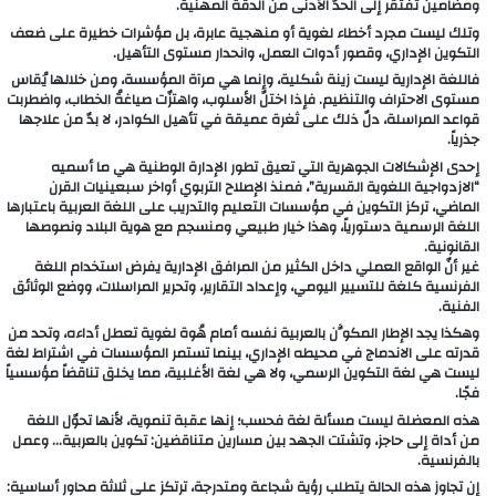
ومضامين تفتقر إلى الحدّ الأدنى من الدقة المهنية.
وتلك ليست مجرد أخطاء لغوية أو منهجية عابرة، بل مؤشرات خطيرة على ضعف
التكوين الإداري، وقصور أدوات العمل، وانحدار مستوى التأهيل.
فاللغة الإدارية ليست زينة شكلية، وإنما هي مرآة المؤسسة، ومن خلالها يُقاس
مستوى الاحتراف والتنظيم. فإذا اختلّ الأسلوب، واهتزّت صياغةُ الخطاب، واضطربت
قواعد المراسلة، دلّ ذلك على ثغرة عميقة في تأهيل الكوادر، لا بدّ من علاجها
جذرياً.
إحدى الإشكالات الجوهرية التي تعيق تطور الإدارة الوطنية هي ما أسميه
“الازدواجية اللغوية القسرية”، فمنذ الإصلاح التربوي أواخر سبعينيات القرن
الماضي، تركز التكوين في مؤسسات التعليم والتدريب على اللغة العربية باعتبارها
اللغة الرسمية دستورياً، وهذا خيار طبيعي ومنسجم مع هوية البلاد ونصوصها
القانونية.
غير أنّ الواقع العملي داخل الكثير من المرافق الإدارية يفرض استخدام اللغة
الفرنسية كلغة للتسيير اليومي، وإعداد التقارير، وتحرير المراسلات، ووضع الوثائق
الفنية.
وهكذا يجد الإطار المكوَّن بالعربية نفسه أمام هُوة لغوية تعطل أداءه، وتحد من
قدرته على الاندماج في محيطه الإداري، بينما تستمر المؤسسات في اشتراط لغة
ليست هي لغة التكوين الرسمي، ولا هي لغة الأغلبية، مما يخلق تناقضاً مؤسسياً
فجًا.
هذه المعضلة ليست مسألة لغة فحسب؛ إنها عقبة تنموية، لأنها تحوّل اللغة
من أداة إلى حاجز، وتشتت الجهد بين مسارين متناقضين: تكوين بالعربية… وعمل
بالفرنسية.
إن تجاوز هذه الحالة يتطلب رؤية شجاعة ومتدرجة، ترتكز على ثلاثة محاور أساسية: