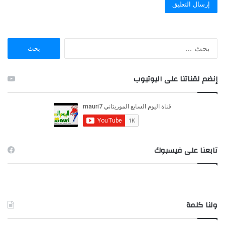
ا
ل
ب
ح
إنضم لقناتنا على اليوتيوب
ث
ع
ن
:
تابعنا على فيسبوك
ولنا كلمة