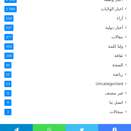
اخبار الولايات
2٬089
آراء
558
أخبار دولية
537
مقالات
471
ولنا كلمة
450
ثقافة
206
الصحة
95
رياضة
55
Uncategorized
23
غير مصنف
12
اتصل بنا
11
سجالات
2