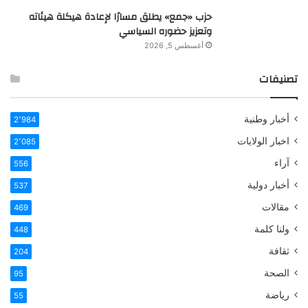
حزب «جمع» يطلق مسارًا لإعادة هيكلة هيئاته
وتعزيز حضوره السياسي
أغسطس 5, 2026
تصنيفات
أخبار وطنية
2٬984
اخبار الولايات
2٬085
آراء
556
أخبار دولية
537
مقالات
469
ولنا كلمة
448
ثقافة
204
الصحة
95
رياضة
55