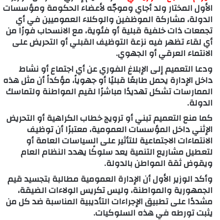
الأول المختار ولد أجاي وموجّه لأعضاء الحكومة ومؤسسات
الدولة، مشاركة الموظفين والوكلاء العموميين في أي
تجمعات ذات خلفية قبلية أو فئوية، مع الانسحاب فورًا من
أي لقاء تظهر فيه نزعة التوظيف القبلي أو التحريض على
الانتماء العرقي أو الجهوي.
ودعا التعميم إلى الإبلاغ الفوري عن أي اجتماع أو نشاط
داخل الإدارة يحمل طابعًا قبليًا أو جهوياً، مؤكداً أن مثل هذه
الممارسات تشكل تهديدًا مباشرًا لقيم المواطنة ولتماسك
الدولة.
كما منع التعميم تبني أو ترويج خطاب الكراهية أو التحريض
الإثني داخل المؤسسات العمومية، معتبرًا أن توظيف
الانتماءات الاجتماعية للتأثير على السياسات العامة أو
لتعطيل مشاريع التنمية يعد سلوكًا يهدد النظام العام
ويقوض ثقة المواطن بالدولة.
وأكد الوزير الأول أن الإدارة العمومية مطالبة بتجسيد قيم
الجمهورية والمواطنة، وليس تكريس الولاءات الضيقة،
مشددًا على تطبيق الإجراءات التأديبية المناسبة ضد كل من
يثبت تورطه في هذه السلوكيات.