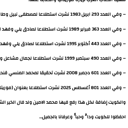
– وفي العدد 293 ابريل 1983 نشرت استطلاعا لمصطفى نبيل وطالب الحسيني بعنوان (موريتانيا وصراع اللون واللسان) .
– وفي العدد 363 فبراير 1989 نشرت استطلاعا لصادق يلي وفهد الكوخ بعنوان (موريتانيا صراع البداوة والحضارة).
– وفي العدد 443 أكتوبر 1995 نشرت استطلاعا لصادق يلي وفهد الكوخ بعنوان (نواكشوط عاصمة تتحدى العشوائية).
– وفي العدد 490 سبتمبر 1999 نشرت استطلاعا لجمال مشاعل وفهد الكوخ بعنوان (موريتانيا شعب يألف الصحراء ويتحداها).
– وفي العدد 601 دجمبر 2008 نشرت تحقيقا لمحمد المنسي قنديل وحسين لاري بعنوان (موريتانيا، المرأة قمر الصحراء)، وعلى غلافه صورة الفنانة الكبيرة المعلومة الميداح…
– وفي العدد 801 أغسطس 2025 نشرت استطلاعا بعنوان (موريتانيا : حين تعانق الصحراء البحر) .
والكويت إضافة لكل هذا رفع فيها محمد الامين ولد فال الخير الش
احفظوا للكويت وداًّ وحبا ًّ وعرفانا بالجميل…