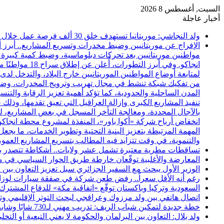
السبت, أغسطس 8 2026
أخبار عاجلة
ولد النجاشي: موريتانيا تستهدف خلق 30 ألف فرصة عمل خلال عامين
الإفراج عن موريتانيين وضبط مخدرات وتسريع المشاريع.. أبرز أ
مواطنين موريتانيين بعد تحركات دبلوماسية، وضبط كمية كبيرة 
انجاكو. وفي أ
لمتابعة أوضاع المواطنين الموريتانيين خارج البلاد، والتدخل ل
المدن الساحلية والحدودية، كما تؤكد أهمية تعزيز الرقابة والت
تنفيذ المشاريع الكبرى وإزالة العراقيل التي تعيق تقدمها، وذلك خ
بالآجال المحددة، ومعالجة التأخر المسجل في بعض المشاريع، ل
انخفاض أرباح شركة «أكوا باور»، المنفذة لمشروع محطة انجاك
المهمة المرتبطة بتعزيز البنية التحتية وتطوير الخدمات، ما يجع
والتنموية، في وقت تتزايد فيه المطالب بتسريع المشاريع العمو
تساقطات مطرية معتبرة تشمل عشر ولايات.. أشكاطة تتصدر بـ75 ملم
المعارضة والأغلبية توقّعان خارطة طريق الحوار السياسي في مور
الوزير الأول يبحث مع السفير الجزائري سبل تعزيز التعاون بين ا
رغم أنه الأقل سعراً.. رفض طعن شركة في صفقة سيارات لوزارة الثقافة بنحو 86
السعودية وتركيا وباكستان توقّع «اتفاقية مكة» للدفاع المشترك
اتصال هاتفي بين ولد مرزوك وعراقجي لبحث التوتر الإقليمي وتع
خطة جديدة لتمكين شباب الريف: تدريب مهني لـ730 شابًا وشابة في موريتانيا
ولد بلال: التعاون بين البرلمان والحكومة لا يعني التبعية أو التخ