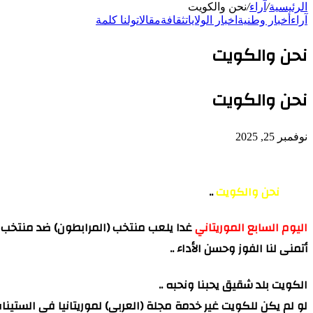
الرئيسية
/
آراء
/
نحن والكويت
آراء
أخبار وطنية
اخبار الولايات
ثقافة
مقالات
ولنا كلمة
نحن والكويت
نحن والكويت
نوفمبر 25, 2025
نحن والكويت
..
اليوم السابع الموريتاني
غدا يلعب منتخب (المرابطون) ضد منتخب
أتمنى لنا الفوز وحسن الأداء ..
الكويت بلد شقيق يحبنا ونحبه ..
لو لم يكن للكويت غير خدمة مجلة (العربي) لموريتانيا في الستينا