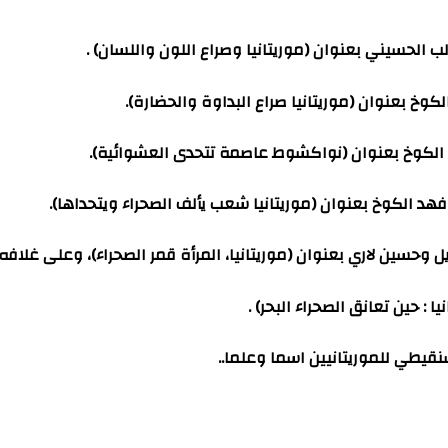
نقيطي للموريتانيين اسما وعلما..