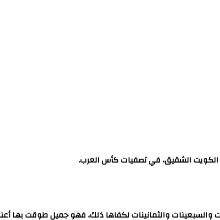
 الكويت الشقيق، في تصفيات كأس العرب.
ت والسبعينات والثمانينات لكفاها ذلك، فهو جميل طوقت بها أعناقنا