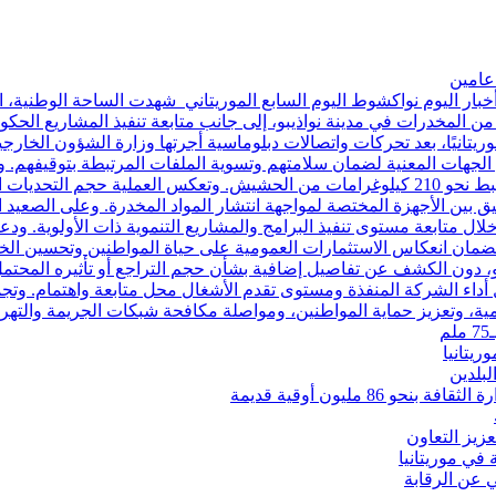
خبار اليوم نواكشوط اليوم السابع الموريتاني شهدت الساحة الوطنية، 
من المخدرات في مدينة نواذيبو، إلى جانب متابعة تنفيذ المشاريع ال
برز التطورات، أُعلن عن إطلاق سراح 18 مواطنًا موريتانيًا، بعد تحركات واتصالات دبلوماسية أجرته
دى الجهات المعنية لضمان سلامتهم وتسوية الملفات المرتبطة بتوقيفهم.
من تفكيك شبكة تنشط في مجال تهريب وترويج المخدرات، وضبط نحو 210 كيلوغرامات من الحش
نسيق بين الأجهزة المختصة لمواجهة انتشار المواد المخدرة. وعلى الصعي
لال متابعة مستوى تنفيذ البرامج والمشاريع التنموية ذات الأولوية. ودعا
ضمان انعكاس الاستثمارات العمومية على حياة المواطنين وتحسين الخد
و، دون الكشف عن تفاصيل إضافية بشأن حجم التراجع أو تأثيره المحت
ل أداء الشركة المنفذة ومستوى تقدم الأشغال محل متابعة واهتمام. وتجم
مية، وتعزيز حماية المواطنين، ومواصلة مكافحة شبكات الجريمة والتهر
يتانيا
لبلدين
 مليون أوقية قديمة
زيز التعاون
لي عن الرقابة