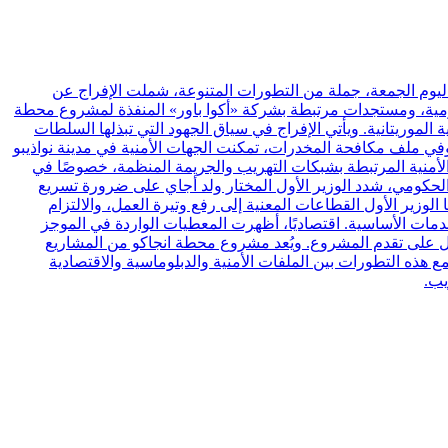
اليوم الجمعة، جملة من التطورات المتنوعة، شملت الإفراج عن
حكومية، ومستجدات مرتبطة بشركة «أكوا باور» المنفذة لمشروع محطة
ا وزارة الشؤون الخارجية الموريتانية. ويأتي الإفراج في سياق الجهود التي تبذلها السلطات
 وفي ملف مكافحة المخدرات، تمكنت الجهات الأمنية في مدينة نواذيبو
يش. وتعكس العملية حجم التحديات الأمنية المرتبطة بشبكات التهريب والجريمة المنظمة، خصوصًا في
د الحكومي، شدد الوزير الأول المختار ولد أجاي على ضرورة تسريع
 الوزير الأول القطاعات المعنية إلى رفع وتيرة العمل، والالتزام
مات الأساسية. اقتصاديًا، أظهرت المعطيات الواردة في الموجز
مل على تقدم المشروع. ويُعد مشروع محطة انجاكو من المشاريع
ع هذه التطورات بين الملفات الأمنية والدبلوماسية والاقتصادية
يب.