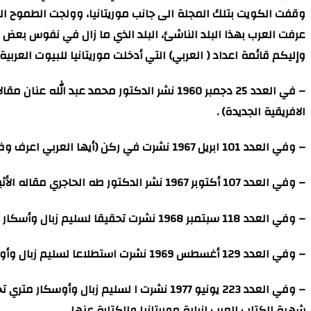
وقفت الكويت بتلك المجلة الى جانب موريتانيا، وولجت الطموح الم
عرفت العرب بهذا البلد الناشئ، البلد الذي ما زال في نفوس بعض 
وإليكم قائمة اعداد ( العربي) التي أدخلت موريتانيا للبيوت العرب
– في العدد 25 دجمبر 1960 نشر الدكتور محمد 
الافريقية الجديدة) .
– وفي العدد 101 ابريل 1967 نشرت في ركن (أيها العربي اعرف وظنك) تحقيقا عن موريتانيا بعنوان (نواكشوط احدث عاصمة في اقصى منطقة من الوطن العربي).
– وفي العدد 107 أكتوبر 1967 نشر الدكتور طه الحاجري مقاله الأثير : (شنقيط أو موريتانيا، حلقة مجهولة في تاريخ الأدب العربي).
– وفي العدد 118 سبتمبر 1968 نشرت تحقيقا لسليم زبال وأسكار متري عن مدينة شنقيط التاريخية بعنوان (تحت هذه الرمال ترقد شنقيط).
– وفي العدد 129 أغسطس 1969 نشرت استطلاعا لسليم زبال وأوسكار متري بعنوان ( موريتانيا الجنوبية) ومنه انطلقت تسمية بلاد المليون شاعر.
– وفي العدد 223 يونيو 1977 نشرت ا لسليم 
شهية الكتاب العرب لزيارة موريتانيا والكتابة عنها.