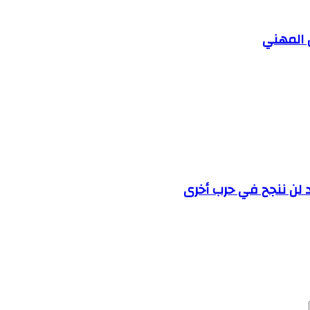
ن المهني
اد لن ننجح في حرب أخرى