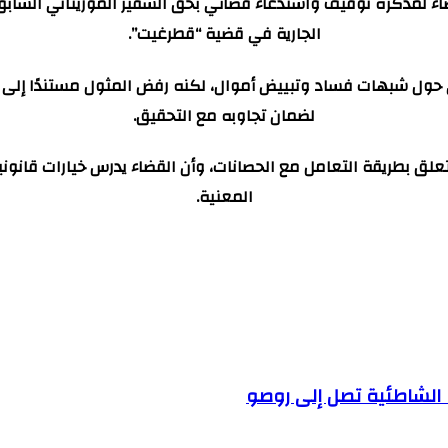
لمذكرة توقيف واستدعاء قضائي بحق السفير الموريتاني السابق لد
الجارية في قضية “قطرغيت”.
ل شبهات فساد وتبييض أموال، لكنه رفض المثول مستندًا إلى حصا
لضمان تجاوبه مع التحقيق.
لق بطريقة التعامل مع الحصانات، وأن القضاء يدرس خيارات قانون
المعنية.
 الشاطئية تصل إلى روصو