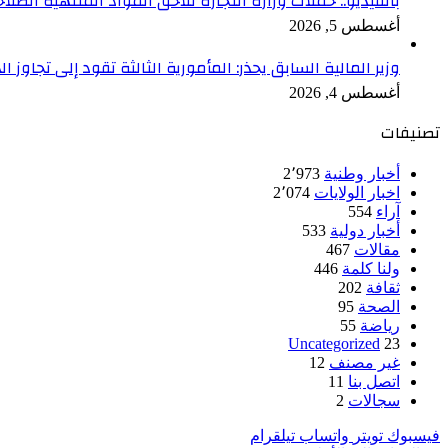
بالفيديو.. حملات وزارة التجارة تلاحق المواد المنتهية الصل
أغسطس 5, 2026
وزير المالية السابق يحذر: المأمورية الثالثة تقود إلى تجاوز 
أغسطس 4, 2026
تصنيفات
أخبار وطنية
2٬973
اخبار الولايات
2٬074
آراء
554
أخبار دولية
533
مقالات
467
ولنا كلمة
446
ثقافة
202
الصحة
95
رياضة
55
Uncategorized
23
غير مصنف
12
اتصل بنا
11
سجالات
2
فيسبوك
تويتر
واتساب
تيلقرام