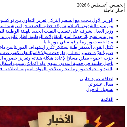
الخميس, أغسطس 6 2026
أخبار عاجلة
الوزير الأول يبحث مع السفير التركي تعزيز التعاون بين نواكشو
موريتانيا: الشؤون الإسلامية توحّد خطبة الجمعة حول ترشيد استه
وزير العدل يشرف على تنصيب النقيب الجديد للهيئة الوطنية لل
موريتانيا تفتح بابًا جديدًا أمام المقاولات الوطنية: إطار قانو
ماذا حققت وزارة الرقمنة في موريتانيا
تكتل القوى الديمقراطية يستنكر تكرر استهداف الموريتانيين د
صورةٌ هزّت ضمير العالم وطرحت سؤالًا قاسيًا: هل تكفي عدسة
حزب «جمع» يطلق مسارًا لإعادة هيكلة هيئاته وتعزيز حضوره ا
تأجيل جلسة في قضية المدون سيدي ولد اكماش بسبب إشكال ا
بالفيديو.. حملات وزارة التجارة تلاحق المواد المنتهية الصلاحية 
إضافة عمود جانبي
مقال عشوائي
تسجيل الدخول
القائمة