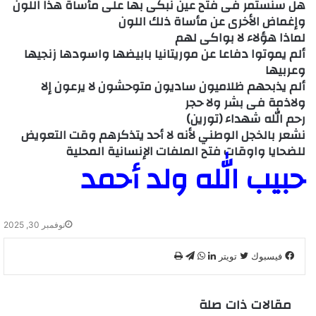
هل سنستمر فى فتح عين نبكى بها على مأساة هذا اللون
وإغماض الأخرى عن مأساة ذلك اللون
لماذا هؤلاء لا بواكى لهم
ألم يموتوا دفاعا عن موريتانيا بابيضها واسودها زنجيها
وعربيها
ألم يذبحهم ظلاميون ساديون متوحشون لا يرعون إلا
ولاذمة فى بشر ولا حجر
رحم الله شهداء (تورين)
نشعر بالخجل الوطني لأنه لا أحد يتذكرهم وقت التعويض
للضحايا واوقات فتح الملفات الإنسانية المحلية
حبيب الله ولد أحمد
نوفمبر 30, 2025
فيسبوك
تويتر
ل
و
ت
ط
ي
ا
ي
ب
ن
ت
ل
ا
مقالات ذات صلة
ك
س
ق
ع
د
ا
ر
ة