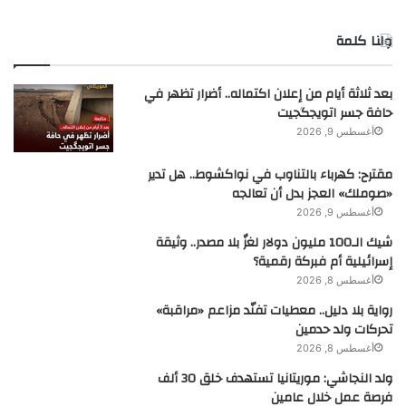
ولنا كلمة
بعد ثلاثة أيام من إعلان اكتماله.. أضرار تظهر في
حافة جسر اتويجگجيت
أغسطس 9, 2026
مقترح: كهرباء بالتناوب في نواكشوط.. هل تدير
«صوملك» العجز بدل أن تعالجه
أغسطس 9, 2026
شيك الـ100 مليون دولار لغزٌ بلا مصدر.. وثيقة
إسرائيلية أم فبركة رقمية؟
أغسطس 8, 2026
رواية بلا دليل.. معطيات تفنّد مزاعم «مراقبة»
تحركات ولد حدمين
أغسطس 8, 2026
ولد النجاشي: موريتانيا تستهدف خلق 30 ألف
فرصة عمل خلال عامين