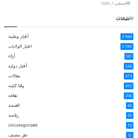
أغسطس 7, 2026
تصنيفات
أخبار وطنية
2٬994
اخبار الولايات
2٬095
آراء
561
أخبار دولية
538
مقالات
473
ولنا كلمة
452
ثقافة
208
الصحة
95
رياضة
55
Uncategorized
23
غير مصنف
12