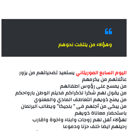
وهؤلاء من يلتفت نحوهم
اليوم السابع الموريتاني
يستعيد تضحياتهم من يزور
عائلاتهم من يكرمهم
من يمسح على رؤوس اطفالهم
من يقول لهم شكرا لذكراكم فديتم الوطن بارواحكم
من يمنح ذويهم التعاطف المادي والمعنوي
من يبكى من أجلهم فى ” بلجيكا” ويطالب البرلمان
باستحضار معاناة ذويهم
لهؤلاء أهل لهم زوجات وابناء واخوة واقارب
رحيلهم ايضا خلف حزنا ودموعا