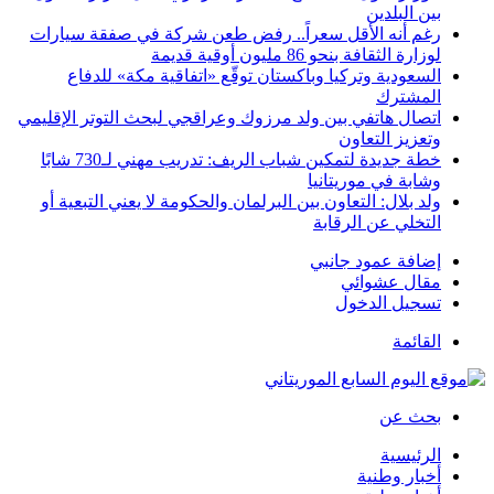
بين البلدين
رغم أنه الأقل سعراً.. رفض طعن شركة في صفقة سيارات
لوزارة الثقافة بنحو 86 مليون أوقية قديمة
السعودية وتركيا وباكستان توقّع «اتفاقية مكة» للدفاع
المشترك
اتصال هاتفي بين ولد مرزوك وعراقجي لبحث التوتر الإقليمي
وتعزيز التعاون
خطة جديدة لتمكين شباب الريف: تدريب مهني لـ730 شابًا
وشابة في موريتانيا
ولد بلال: التعاون بين البرلمان والحكومة لا يعني التبعية أو
التخلي عن الرقابة
إضافة عمود جانبي
مقال عشوائي
تسجيل الدخول
القائمة
بحث عن
الرئيسية
أخبار وطنية