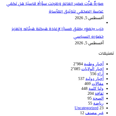
صورةٌ هزّت ضمير العالم وطرحت سؤالًا قاسيًا: هل تكفي
عدسة الصحفي لتوثيق المأساة
أغسطس 5, 2026
حزب «جمع» يطلق مسارًا لإعادة هيكلة هيئاته وتعزيز
حضوره السياسي
أغسطس 5, 2026
تصنيفات
أخبار وطنية
2٬984
اخبار الولايات
2٬085
آراء
556
أخبار دولية
537
مقالات
469
ولنا كلمة
448
ثقافة
204
الصحة
95
رياضة
55
Uncategorized
23
غير مصنف
12