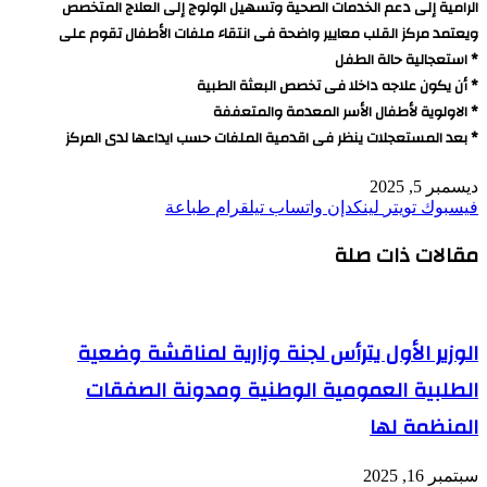
الرامية إلى دعم الخدمات الصحية وتسهيل الولوج إلى العلاج المتخصص
ويعتمد مركز القلب معايير واضحة فى انتقاء ملفات الأطفال تقوم على
* استعجالية حالة الطفل
* أن يكون علاجه داخلا فى تخصص البعثة الطبية
* الاولوية لأطفال الأسر المعدمة والمتعففة
* بعد المستعجلات ينظر فى اقدمية الملفات حسب ايداعها لدى المركز
ديسمبر 5, 2025
فيسبوك
تويتر
لينكدإن
واتساب
تيلقرام
طباعة
مقالات ذات صلة
الوزير الأول يترأس لجنة وزارية لمناقشة وضعية
الطلبية العمومية الوطنية ومدونة الصفقات
المنظمة لها
سبتمبر 16, 2025