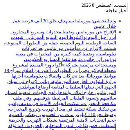
السبت, أغسطس 8 2026
أخبار عاجلة
ولد النجاشي: موريتانيا تستهدف خلق 30 ألف فرصة عمل
خلال عامين
الإفراج عن موريتانيين وضبط مخدرات وتسريع المشاريع..
أبرز أخبار اليوم نواكشوط اليوم السابع الموريتاني شهدت
الساحة الوطنية، اليوم الجمعة، جملة من التطورات المتنوعة،
شملت الإفراج عن مواطنين موريتانيين بعد تحركات
دبلوماسية، وضبط كمية كبيرة من المخدرات في مدينة
نواذيبو، إلى جانب متابعة تنفيذ المشاريع الحكومية،
ومستجدات مرتبطة بشركة «أكوا باور» المنفذة لمشروع
محطة انجاكو. وفي أبرز التطورات، أُعلن عن إطلاق سراح 18
مواطنًا موريتانيًا، بعد تحركات واتصالات دبلوماسية أجرتها
وزارة الشؤون الخارجية الموريتانية. ويأتي الإفراج في سياق
الجهود التي تبذلها السلطات لمتابعة أوضاع المواطنين
الموريتانيين خارج البلاد، والتدخل لدى الجهات المعنية لضمان
سلامتهم وتسوية الملفات المرتبطة بتوقيفهم. وفي ملف
مكافحة المخدرات، تمكنت الجهات الأمنية في مدينة نواذيبو
من تفكيك شبكة تنشط في مجال تهريب وترويج المخدرات،
وضبط نحو 210 كيلوغرامات من الحشيش. وتعكس العملية
حجم التحديات الأمنية المرتبطة بشبكات التهريب والجريمة
المنظمة، خصوصًا في المدن الساحلية والحدودية، كما تؤكد