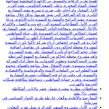
أهمية تعزيز الرقابة والتنسيق بين الأجهزة المختصة لمواجهة
انتشار المواد المخدرة. وعلى الصعيد الحكومي، شدد الوزير
الأول المختار ولد أجاي على ضرورة تسريع تنفيذ المشاريع
الكبرى وإزالة العراقيل التي تعيق تقدمها، وذلك خلال متابعة
مستوى تنفيذ البرامج والمشاريع التنموية ذات الأولوية. ودعا
الوزير الأول القطاعات المعنية إلى رفع وتيرة العمل، والالتزام
بالآجال المحددة، ومعالجة التأخر المسجل في بعض المشاريع،
لضمان انعكاس الاستثمارات العمومية على حياة المواطنين
وتحسين الخدمات الأساسية. اقتصاديًا، أظهرت المعطيات
الواردة في الموجز انخفاض أرباح شركة «أكوا باور»، المنفذة
لمشروع محطة انجاكو، دون الكشف عن تفاصيل إضافية
بشأن حجم التراجع أو تأثيره المحتمل على تقدم المشروع.
ويُعد مشروع محطة انجاكو من المشاريع المهمة المرتبطة
بتعزيز البنية التحتية وتطوير الخدمات، ما يجعل أداء الشركة
المنفذة ومستوى تقدم الأشغال محل متابعة واهتمام. وتجمع
هذه التطورات بين الملفات الأمنية والدبلوماسية والاقتصادية
والتنموية، في وقت تتزايد فيه المطالب بتسريع المشاريع
العمومية، وتعزيز حماية المواطنين، ومواصلة مكافحة شبكات
الجريمة والتهريب.
تساقطات مطرية معتبرة تشمل عشر ولايات.. أشكاطة
تتصدر بـ75 ملم
المعارضة والأغلبية توقّعان خارطة طريق الحوار السياسي في
موريتانيا
الوزير الأول يبحث مع السفير الجزائري سبل تعزيز التعاون