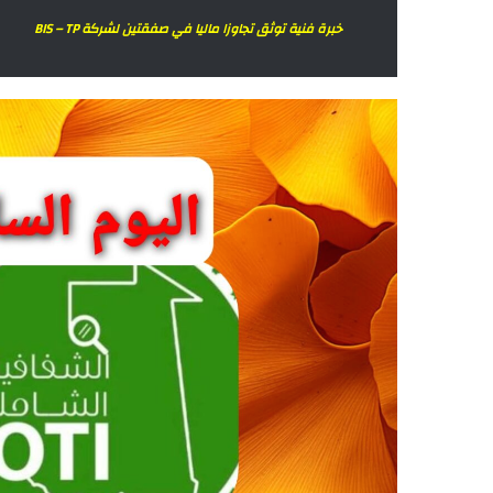
خبرة فنية توثق تجاوزا ماليا في صفقتين لشركة BIS – TP