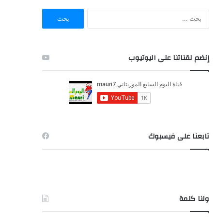
ا
ل
ب
ح
ث
إنضم لقناتنا على اليوتيوب
ع
ن
:
تابعنا على فيسبوك
ولنا كلمة