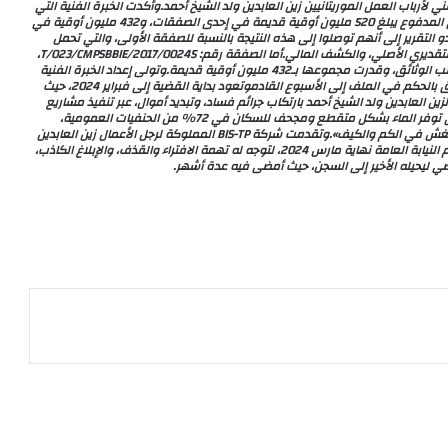
لمملوكة لرئيس الاتحاد الوطني لأرباب العمل الموريتانيين زين العابدين ولد الشيخ أحمد.وأكدت الخبرة الفنية التي
عرضت أمام المحكمة خلال جلسة الخميس أن مقدار التجاوز المالي الفعلي المدفوع يبلغ 520 مليون أوقية قديمة في إحدى الصفقات، و432 مليون أوقية في
يون أوقية قديمة. ونبه معدو التقرير إلى أنهم توصلوا إلى هذه النتيجة بالنسبة للصفقة الأولى، والتي تحمل
الرقم: 0026/T/006/CMPMHD/2020، استنادا إلى مقارنة الجدول الكمي التقديري الأصلي، والكشف المالي.أما الصفقة رقم: 00245/T/023/CMPSBBIE/2017،
فتوصلت الخبرة الفنية إلى وجود أعمال مدفوعة وغير مؤكدة التنفيذ بحسب الوثائق، وقدرت مجموعها بـ432 مليون أوقية قديمة.وتولى إعداد الخبرة الفنية
الخبيران أحمد سالم محمد بكر، ومحمد المختار روَيحةوأجلت المحكمة النطق بالحكم في الملف إلى الأسبوع القادموتعود بداية القضية إلى فبراير 2024، حيث
لعابدين ولد الشيخ أحمد بارتكاب جرائم فساد، وتبديد أموال، عبر تنفيذ مشاريع
عمومية بطريقة غير مكتملة، وغير مطابقة للمواصفات الفنيةوأشارت إلى توفر الماء بشكل متقطع ومجحف للسكان في 72% من الحنفيات العمومية،
وتوفره بشكل شبه دائم في 8% فقط، لافتة إلى «تأثر تنفيذ المشروع بالغش في الكم والكيف».وتقدمت شركة BIS-TP المملوكة لرجل الأعمال زين العابدين
ولد الشيخ أحمد بشكوى من رئيس المنظمة محمد ولد غده، حيث مثل أمام النيابة العامة نهاية مارس 2024، لتوجه له تهمة الافتراء والقذف، والإبلاغ الكاذب،
اضي ليحيله الأخير إلى السجن، حيث أمضى فيه عدة أشهر.