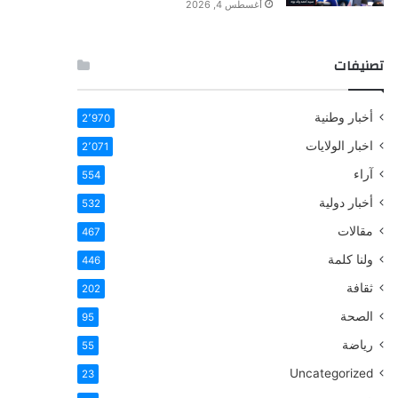
أغسطس 4, 2026
تصنيفات
أخبار وطنية
2٬970
اخبار الولايات
2٬071
آراء
554
أخبار دولية
532
مقالات
467
ولنا كلمة
446
ثقافة
202
الصحة
95
رياضة
55
Uncategorized
23