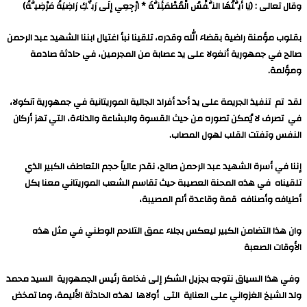
وقال تعالى : (يَا أَيَّتُهَا النَّفْسُ الْمُطْمَئِنَّةَ * ارْجِعِي إِلَى رَبِّكِ رَاضِيَةً مَرْضِيَّةً)
بقلوب مؤمنة راضية بقضاء الله وقدره، تلقينا نبأ اغتيال ابننا الشهيد عبد الرحمن
صالح في جمهورية أنغولا على يد عصابة من المجرمين، في حادثة صادمة
ومؤلمة.
لقد تم تنفيذ الجريمة على يد أحد أفراد الجالية الموريتانية في جمهورية آنكولا،
في تصرف لا يُمكن تصوره من حيث القسوة والبشاعة والدناءة، التي تهز أركان
النفس وتفتت القلب لهول المصاب.
إننا في أسرة الشهيد عبد الرحمن صالح، نقدر عالياً حجم التعاطف الكبير الذي
تلقيناه في هذه المحنة العصيبة حيث تقاسم الشعب الموريتاني معنا بكل
أطيافه وأصنافه قمة وقاعدة ألم المصيبة،
وان هذا التضامن الكبير ليعكس بجلاء عمق التلاحم الوطني في مثل هذه
الأوقات الصعبة
وفي هذا السياق نتوجه بجزيل الشكر إلى فخامة رئيس الجمهورية السيد محمد
ولد الشيخ الغزواني على العناية التى أولاها لهذه الحادثة الأليمة، وما تمخض