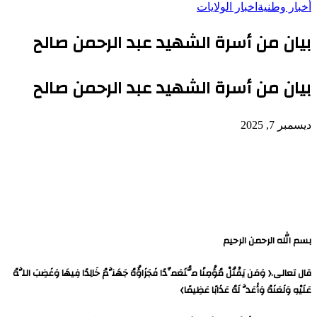
أخبار وطنية
اخبار الولايات
بيان من أسرة الشهيد عبد الرحمن صالح
بيان من أسرة الشهيد عبد الرحمن صالح
ديسمبر 7, 2025
بيان من أسرة الشهيد عبد الرحمن صالح
بسم الله الرحمن الرحيم
قال تعالى.﴿ وَمَن يَقْتُلْ مُؤْمِنًا مُّتَعَمِّدًا فَجَزَاؤُهُ جَهَنَّمُ خَالِدًا فِيهَا وَغَضِبَ اللَّهُ
عَلَيْهِ وَلَعَنَهُ وَأَعَدَّ لَهُ عَذَابًا عَظِيمًا﴾