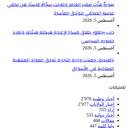
صورةٌ هزّت ضمير العالم وطرحت سؤالًا قاسيًا: هل تكفي
عدسة الصحفي لتوثيق المأساة
أغسطس 5, 2026
حزب «جمع» يطلق مسارًا لإعادة هيكلة هيئاته وتعزيز
حضوره السياسي
أغسطس 5, 2026
بالفيديو.. حملات وزارة التجارة تلاحق المواد المنتهية
الصلاحية في الأسواق
أغسطس 5, 2026
تصنيفات
أخبار وطنية
2٬976
اخبار الولايات
2٬077
آراء
555
أخبار دولية
533
مقالات
468
ولنا كلمة
447