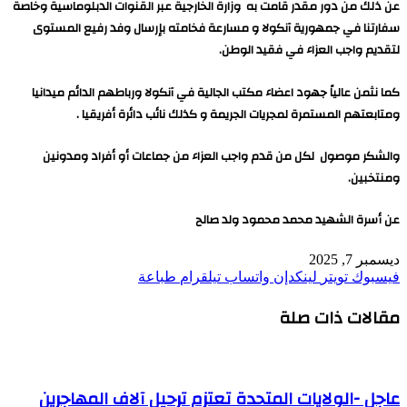
عن ذلك من دور مقدر قامت به وزارة الخارجية عبر القنوات الدبلوماسية وخاصة
سفارتنا في جمهورية آنكولا و مسارعة فخامته بإرسال وفد رفيع المستوى
لتقديم واجب العزاء في فقيد الوطن.
كما نثمن عالياً جهود اعضاء مكتب الجالية في آنكولا ورباطهم الدائم ميدانيا
ومتابعتهم المستمرة لمجريات الجريمة و كذلك نائب دائرة أفريقيا .
والشكر موصول لكل من قدم واجب العزاء من جماعات أو أفراد ومدونين
ومنتخبين.
عن أسرة الشهيد محمد محمود ولد صالح
ديسمبر 7, 2025
فيسبوك
تويتر
لينكدإن
واتساب
تيلقرام
طباعة
مقالات ذات صلة
عاجل -الولايات المتحدة تعتزم ترحيل آلاف المهاجرين