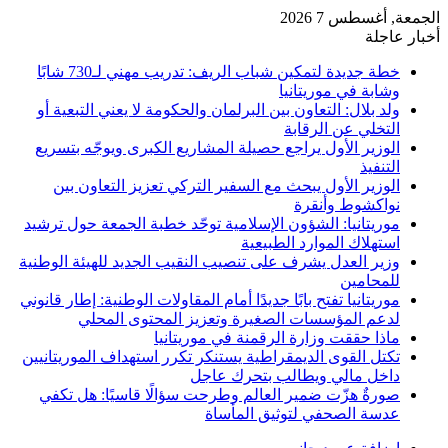
الجمعة, أغسطس 7 2026
أخبار عاجلة
خطة جديدة لتمكين شباب الريف: تدريب مهني لـ730 شابًا
وشابة في موريتانيا
ولد بلال: التعاون بين البرلمان والحكومة لا يعني التبعية أو
التخلي عن الرقابة
الوزير الأول يراجع حصيلة المشاريع الكبرى ويوجّه بتسريع
التنفيذ
الوزير الأول يبحث مع السفير التركي تعزيز التعاون بين
نواكشوط وأنقرة
موريتانيا: الشؤون الإسلامية توحّد خطبة الجمعة حول ترشيد
استهلاك الموارد الطبيعية
وزير العدل يشرف على تنصيب النقيب الجديد للهيئة الوطنية
للمحامين
موريتانيا تفتح بابًا جديدًا أمام المقاولات الوطنية: إطار قانوني
لدعم المؤسسات الصغيرة وتعزيز المحتوى المحلي
ماذا حققت وزارة الرقمنة في موريتانيا
تكتل القوى الديمقراطية يستنكر تكرر استهداف الموريتانيين
داخل مالي ويطالب بتحرك عاجل
صورةٌ هزّت ضمير العالم وطرحت سؤالًا قاسيًا: هل تكفي
عدسة الصحفي لتوثيق المأساة