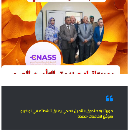
موريتانيا: صندوق التأمين الصحي يطلق أنشطته في نواذيبو
ويوقّع اتفاقيات جديدة