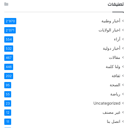
تصنيفات
أخبار وطنية
2٬970
اخبار الولايات
2٬071
آراء
554
أخبار دولية
532
مقالات
467
ولنا كلمة
446
ثقافة
202
الصحة
95
رياضة
55
Uncategorized
23
غير مصنف
12
اتصل بنا
11