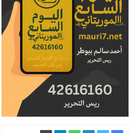
لينكدإن
واتساب
تيلقرام
طباعة