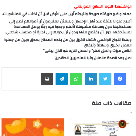
انواكشوط اليوم السابع الموريتاني
عمله واضح طريقته صريحة ونتيجته تُرى على الأرض قبل أن تكتب في المنشورات.
أصبح عنوانا للثقة عند أهل الإحسان ويطمئن المتبرعون أن أموالهم تصل إلى
مستحقيها دون وساطة مشبوهة لأنهم وجدوا فيه رجلًا يوصل المساعدة
لمستحقها، دون أن يقتطع منها ودون أن يحولها إلى تجارة أو مكسب شخصي.
وبهذا النجاح الواقعي كشف الفرق بين من يخدم المحتاج بصدق وبين من جعلوا
العمل الخيري وساطة وتيفاي
الناس ميزت والحق ظهر” والعمل النزيه هو الذي يبقى”
اصل بعد الصحة عالملان وتبا للعنصريين الحاقدين
لينكدإن
واتساب
تيلقرام
طباعة
مقالات ذات صلة