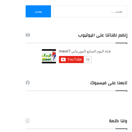
ا
ل
ب
ح
ث
إنضم لقناتنا على اليوتيوب
ع
ن
:
تابعنا على فيسبوك
ولنا كلمة