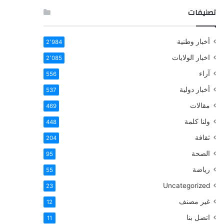
تصنيفات
أخبار وطنية
2٬984
اخبار الولايات
2٬085
آراء
556
أخبار دولية
537
مقالات
469
ولنا كلمة
448
ثقافة
204
الصحة
95
رياضة
55
Uncategorized
23
غير مصنف
12
اتصل بنا
11