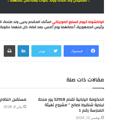
.. العقيدان ولد طلحه وولد علوات يستأنفان عملهما ..
انواكشوط آليوم السابع الموريتاني
اسأنف المقدم يحيى ولد طلحة، الق
برئيس الجمهورية، أعمالهما يوم أمس، بعد قضاء كل منهما عقوبة
لينكدإن
طباعة
فيسبوك
تويتر
مقالات ذات صلة
الحكومة اليابانية تقدم 52918 يور منحة
مستقبل النظام ف
لبلدية شنقيط لصالح ” مشروع تهيئة
يناير 9, 2026
المدرسة رقم 1
نوفمبر 12, 2024