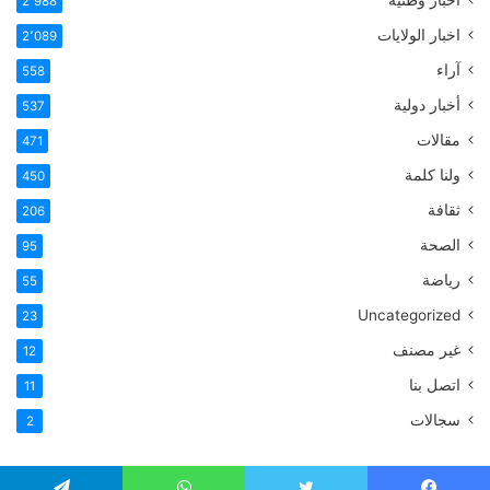
أخبار وطنية
2٬988
اخبار الولايات
2٬089
آراء
558
أخبار دولية
537
مقالات
471
ولنا كلمة
450
ثقافة
206
الصحة
95
رياضة
55
Uncategorized
23
غير مصنف
12
اتصل بنا
11
سجالات
2