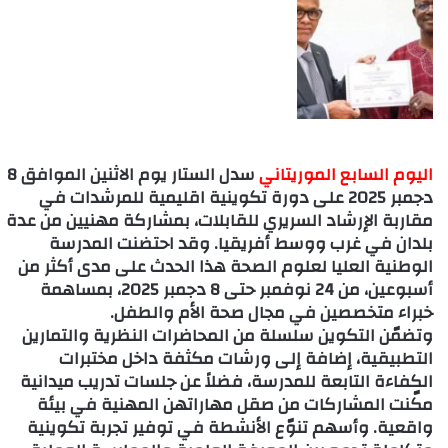
اليوم السابع الموريتاني
سدل الستار يوم الاثنين الموافق 8
دجمبر 2025 على دورة تكوينية اقليمية للمرشدات في
مقاربة الإرشاد السريري للقابلات، بمشاركة مهنيين من عدة
بلدان في غرب ووسط أفريقيا. وقد احتضنت المدرسة
الوطنية العليا لعلوم الصحة هذا الحدث على مدى أكثر من
أسبوعين، من 24 نوفمبر حتى 8 دجمبر 2025، بمساهمة
خبراء متخصصين في مجال صحة الأم والطفل.
وتضمّن التكوين سلسلة من المحاضرات النظرية والتمارين
التطبيقية، إضافة إلى ورشات مكثفة داخل مختبرات
الكفاءة التابعة للمدرسة، فضلاً عن جلسات تدريب ميدانية
مكّنت المشاركات من صقل مهاراتهن المهنية في بيئة
واقعية. وأسهم تنوّع الأنشطة في توفير تجربة تكوينية