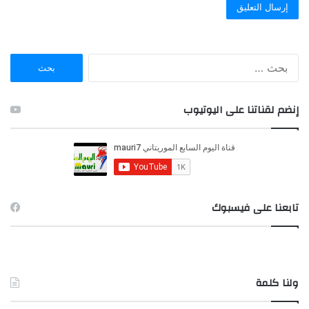
ا
ل
ب
ح
إنضم لقناتنا على اليوتيوب
ث
ع
ن
:
تابعنا على فيسبوك
ولنا كلمة