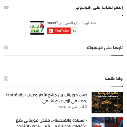
ح
إنضم لقناتنا على اليوتيوب
ث
ع
ن
:
تابعنا على فيسبوك
ولنا كلمة
ذهب موريتانيا بين جشع التجار وغياب الرقابة: ماذا
يحدث في أزويرات والشامي
أغسطس 10, 2026
«السيادة والهندسة».. منتدى موريتاني يضع
الكفاءات الوطنية في قلب التحول التنموي