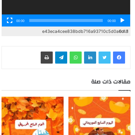
00:00
00:00
e43eca4cee838bdb716a93710c5d0a6d
0:48
1.
لينكدإن
واتساب
تيلقرام
طباعة
مقالات ذات صلة