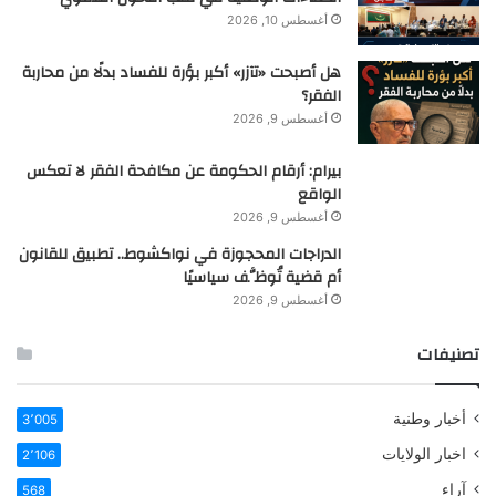
أغسطس 10, 2026
هل أصبحت «تآزر» أكبر بؤرة للفساد بدلًا من محاربة
الفقر؟
أغسطس 9, 2026
بيرام: أرقام الحكومة عن مكافحة الفقر لا تعكس
الواقع
أغسطس 9, 2026
الدراجات المحجوزة في نواكشوط.. تطبيق للقانون
أم قضية تُوظَّف سياسيًا
أغسطس 9, 2026
تصنيفات
أخبار وطنية
3٬005
اخبار الولايات
2٬106
آراء
568