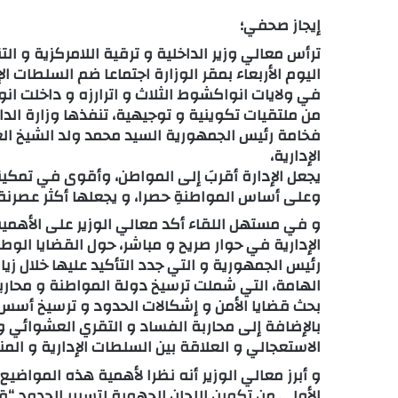
إيجاز صحفي؛
ترأس معالي وزير الداخلية و ترقية اللامركزية و ال
اليوم الأربعاء بمقر الوزارة اجتماعا ضم السلطات ال
في ولايات انواكشوط الثلاث و اترارزه و داخلت ان
من ملتقيات تكوينية و توجيهية، تنفذها وزارة الداخل
فخامة رئيس الجمهورية السيد محمد ولد الشيخ ال
الإدارية،
يجعل الإدارة أقربَ إلى المواطن، وأقوى في تمكي
وعلى أساس المواطنةِ حصرا، و يجعلها أكثر عصرنة و
و في مستهل اللقاء أكد معالي الوزير على الأهمية
الإدارية في حوار صريح و مباشر، حول القضايا الوط
رئيس الجمهورية و التي جدد التأكيد عليها خلال زيا
الهامة، التي شملت ترسيخ دولة المواطنة و محاربة 
بحث قضايا الأمن و إشكالات الحدود و ترسيخ أسس 
بالإضافة إلى محاربة الفساد و التقري العشوائي و تع
الاستعجالي و العلاقة بين السلطات الإدارية و المنت
و أبرز معالي الوزير أنه نظرا لأهمية هذه المواضيع
الأولى من تكوين اللجان الجهوية لتسيير الحدود