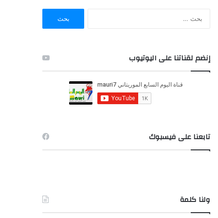
ا
ل
ب
ح
ث
إنضم لقناتنا على اليوتيوب
ع
ن
:
تابعنا على فيسبوك
ولنا كلمة