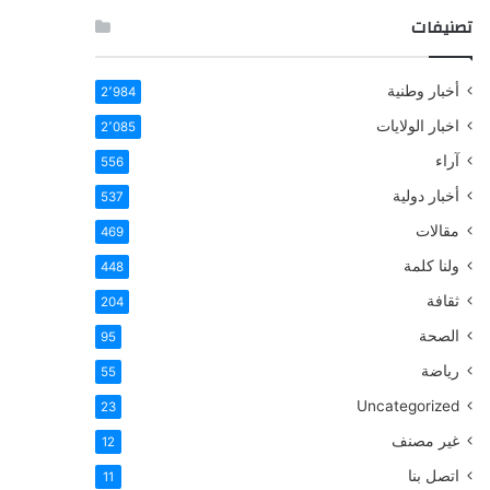
تصنيفات
أخبار وطنية
2٬984
اخبار الولايات
2٬085
آراء
556
أخبار دولية
537
مقالات
469
ولنا كلمة
448
ثقافة
204
الصحة
95
رياضة
55
Uncategorized
23
غير مصنف
12
اتصل بنا
11