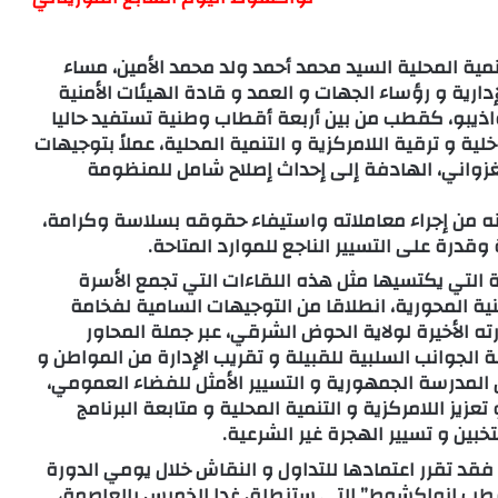
تنمية المحلية السيد محمد أحمد ولد محمد الأمين، مساء
إدارية و رؤساء الجهات و العمد و قادة الهيئات الأمنية
واذيبو، كقطب من بين أربعة أقطاب وطنية تستفيد حاليا
ية و ترقية اللامركزية و التنمية المحلية، عملاً بتوجيهات
غزواني، الهادفة إلى إحداث إصلاح شامل للمنظومة
نه من إجراء معاملاته واستيفاء حقوقه بسلاسة وكرامة،
قدرة على التسيير الناجع للموارد المتاحة.
 التي يكتسيها مثل هذه اللقاءات التي تجمع الأسرة
نية المحورية، انطلاقا من التوجيهات السامية لفخامة
رته الأخيرة لولاية الحوض الشرقي، عبر جملة المحاور
الجوانب السلبية للقبيلة و تقريب الإدارة من المواطن و
المدرسة الجمهورية و التسيير الأمثل للفضاء العمومي،
زيز اللامركزية و التنمية المحلية و متابعة البرنامج
خبين و تسيير الهجرة غير الشرعية.
 فقد تقرر اعتمادها للتداول و النقاش خلال يومي الدورة
 “قطب انواكشوط” التي ستنطلق غدا الخميس بالعاصمة،