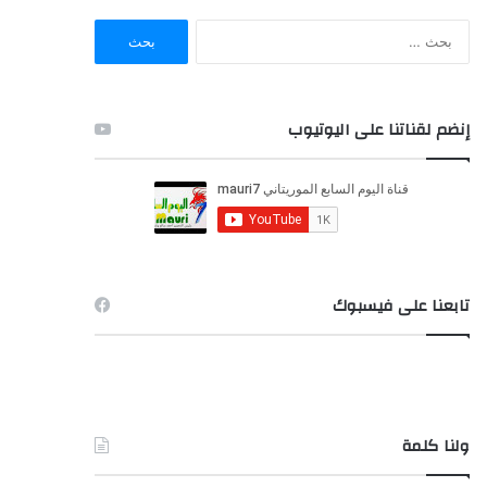
ا
ل
ب
ح
ث
إنضم لقناتنا على اليوتيوب
ع
ن
:
تابعنا على فيسبوك
ولنا كلمة