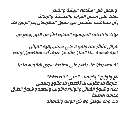
والبطن قبل استدعاء الريشة والقلم
جانات على أسس القرابة والصداقة والزمالة
 أن مساهمة الشخص فى تمويل المهرجانان يتم الترويج لها
يات والاحلاف السياسية المحلبة اكثر من الذى يجمع من
بائل الأكثر مالا ونفوذا على حساب بقية القبائل
تماعية فدعوة هذا الفنان مثلا من طرف أحد المنظمين تواجه
 المهرجان فلا يظهر على المنصة سوى الاقوياء ماديا
اح وتوزيع ” إكراميات” على ” الصحافة”
ارمة بلا فقرات بلا تخصص بلا منتوج إعلامي
جهاء وشيوخ القبائل والوزراء والنواب والعمد وشيوخ الطرق
هدافه الاصلية
انات وحه الوطن ولا كل الوانه وثقافاته