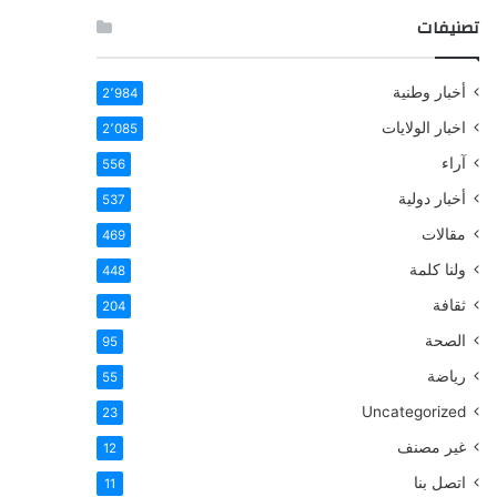
تصنيفات
أخبار وطنية
2٬984
اخبار الولايات
2٬085
آراء
556
أخبار دولية
537
مقالات
469
ولنا كلمة
448
ثقافة
204
الصحة
95
رياضة
55
Uncategorized
23
غير مصنف
12
اتصل بنا
11