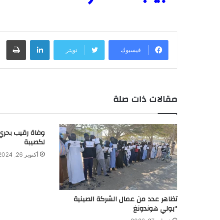
لينكدإن
طباعة
فيسبوك
تويتر
مقالات ذات صلة
وفاة رقيب بحري
لكصيبة
أكتوبر 26, 2024
تظاهر عدد من عمال الشركة الصينية
“بولي هوندونغ