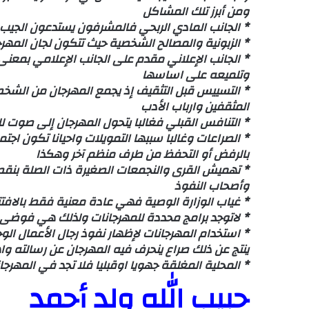
ومن أبرز تلك المشاكل
* الجانب المادي الربحي فالمشرفون يستدعون الجيب 
* الزبونية والمصالح الشخصية حيث تتكون لجان المهر
* الجانب الإعلاني مقدم على الجانب الإعلامي بمعنى
وتلميعه على اساسها
* التسييس قبل التثقيف إذ يجمع المهرجان من الشخص
المثقفين وارباب الأدب
* التنافس القبلي فغالبا يتحول المهرجان إلى صوت للق
* الصراعات وغالبا سببها التمويلات واحيانا تكون اج
بالرفض أو التحفظ من طرف منظم آخر وهكذا
* تهميش القرى والنجمعات الصغيرة ذات الصلة بنقطة
وأصحاب النفوذ
* غياب الوزارة الوصية فهي عادة معنية فقط بالافتت
* لاتوجد برامج محددة للمهرجانات ولذلك هي فوضى ع
* استخدام المهرجانات لإظهار نفوذ رجال الأعمال الو
ينتج عن ذلك صراع ينحرف فيه المهرجان عن رسالته وا
* المحلية المغلقة جهويا اوقبليا فلا تجد في المهرج
حبيب الله ولد أحمد