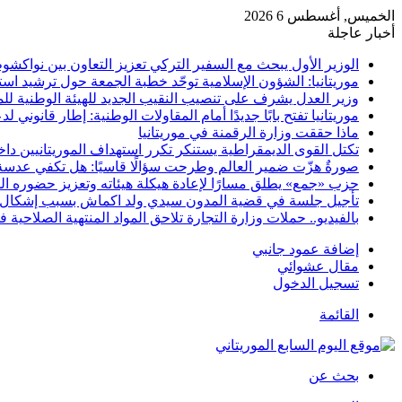
الخميس, أغسطس 6 2026
أخبار عاجلة
الوزير الأول يبحث مع السفير التركي تعزيز التعاون بين نواكشو
موريتانيا: الشؤون الإسلامية توحّد خطبة الجمعة حول ترشيد استه
وزير العدل يشرف على تنصيب النقيب الجديد للهيئة الوطنية لل
موريتانيا تفتح بابًا جديدًا أمام المقاولات الوطنية: إطار قانو
ماذا حققت وزارة الرقمنة في موريتانيا
تكتل القوى الديمقراطية يستنكر تكرر استهداف الموريتانيين د
صورةٌ هزّت ضمير العالم وطرحت سؤالًا قاسيًا: هل تكفي عدسة
حزب «جمع» يطلق مسارًا لإعادة هيكلة هيئاته وتعزيز حضوره ا
تأجيل جلسة في قضية المدون سيدي ولد اكماش بسبب إشكال ا
بالفيديو.. حملات وزارة التجارة تلاحق المواد المنتهية الصلاحية 
إضافة عمود جانبي
مقال عشوائي
تسجيل الدخول
القائمة
بحث عن