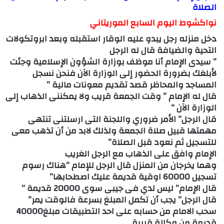
الصلاة
نواكشوط اليوم السابع الموريتاني
دخل منزله رجل يبدو عليه الوقار استقبله وبعد ابروتكولات
التحية والضيافة قال له الرجل
” سيدى الإمام أنا موظف بوزارة الشؤون الإسلامية وجئت
لأبلغك بضرورة الحضور إلى الوزارة الآن فنحن نسجل
المساجد والمحاظر قصد تقديم معونات مالية ”
قال له الإمام ” وقت الجمعة قريب ولا يمكننى الذهاب إلى
الوزارة الآن “
قال الرجل” الأمر ضروري واللجنة التى ارسلتنى تنتهى
مهمتها قبيل صلاة الجمعة ولذلك لابد من أن تذهب معى
للتسجيل ثم نعود قبل الصلاة”
الإمام وافق على الذهاب مع الرجل الغريب
وهما يخرجان من المنزل قال الرجل للإمام “هناك رسوم
تسجيل 60000 اوقية قديمة عليك اصطحابها”
قال الإمام” ليس لدي فى جيبى سوى 20000 قديمة “
قال الرجل” يجب أن تكمل المبلغ بسرعة فالوقت يمر”
سحب الامام من حسابه على احد التطبيقات مبلغ40000
قديمة من وكالة قريبة