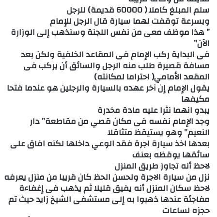
سلم المبلغ كاملا ( 60000 قديمة) للرجل
وبسرعة توقفت لهما سيارة قال الرجل للإمام
” هذا موظف معى من نفس اللجنة وسنذهب إلى الوزارة
الآن”
فى البداية ركب الإمام فى المقاعد الخلفية ولكن بعد
مسافة قصيرة طلب منه الرجل والسائق أن يركب فى
المقعد الأمامي( احتراما لمكانته)
يقول الإمام إن آخر عهده بالسيارة والرجلين هو عندما فتحا
مكيفها
يبدو انهما نثرا عليه مادة مخدرة
وجد الإمام نفسه فى مكان قصي من مقاطعة” دار
النعيم” وهو يستيقظ متثاقلا
بعدها اخذ سيارة اجرة فقد الوعي داخلها لكنه افاق على
سائقها يوقظه بعنف
لاحظ أنه تجاوز طريق المنزل
نزل من سيارة الاجرة ولحسن الحظ كان قريبا من منزل يعرفه
لاحظ سكان المنزل أنه يفيق قليلا ثم يذهب فى إغفاءة
مفاجئة عندها ذهبوا به إلى مستشفى الشيخ زايد حيث تم
حجزه لساعات