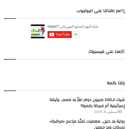
ب
ح
إنضم لقناتنا على اليوتيوب
ث
ع
ن
:
تابعنا على فيسبوك
ولنا كلمة
شيك الـ100 مليون دولار لغزٌ بلا مصدر.. وثيقة
إسرائيلية أم فبركة رقمية؟
أغسطس 8, 2026
رواية بلا دليل.. معطيات تفنّد مزاعم «مراقبة»
تحركات ولد حدمين