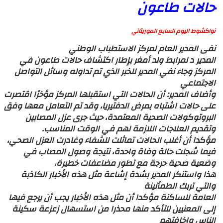
حالات طاعون
نواكشوط اليوم السابع الموريتاني
نفى المدير العام لمركز الاستطباب الوطني
المدير د لمرابط ولد أمغر بإطار اكتشاف حالات طاعون في
المركز وجاء نفي المدير للخبر الذي تم تداوله وسائل التواصل
الاجتماعي
وأضاف المدير: أن الحالات التي استقبلها المركز مؤخرًا اقتصرت
على حالات اشتباه بمرض الدفتيريا، وقد تم التعامل معها وفق
البروتوكولات الصحية المعتمدة، حيث جرى عزل المصابين
وتقديم العلاجات اللازمة لهم في الوقت المناسب.
مؤكدا أن أغلب الحالات تماثلت للشفاء وغادرت العزل الصحي،
فيما سُجلت حالة وفاة واحدة، نتيجة وصول المصاب في
وضعية صحية حرجة مع تطور مضاعفات خطيرة،
هذا واستنكر المدير بشدة إشاعة مثل هذه الأخبار الكاذبة
والتي تربك الطمأنينة
العامة للساكنة مؤكدا أن مثل هذه الأخبار يجب أن يرجع فيها
إلى المعنيين للتأكد منها محذرا من استسهال زعزعة سكينة
الناس وإخافتهم