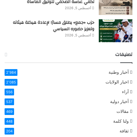
تكفي عدسة الصحفي لتوثيق المأساة
أغسطس 5, 2026
حزب «جمع» يطلق مسارًا لإعادة هيكلة هيئاته
وتعزيز حضوره السياسي
أغسطس 5, 2026
تصنيفات
أخبار وطنية
2٬984
اخبار الولايات
2٬085
آراء
556
أخبار دولية
537
مقالات
469
ولنا كلمة
448
ثقافة
204