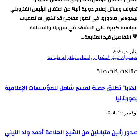
تداولت وسائل إعلام دولية أنباءً عن اعتقال الرئيس الفنزويلي
نيكولاس مادورو، في تطور مفاجئ قد تكون له تداعيات
سياسية كبيرة على المشهد في فنزويلا والمنطقة.
🔻 التفاصيل قيد المتابعة…
يناير 3, 2026
فيسبوك
تويتر
لينكدإن
واتساب
تيلقرام
طباعة
مقالات ذات صلة
الهابا” تطلق حملة لمسح شامل للمؤسسات الإعلامية
بموريتانيا
نوفمبر 19, 2024
صدور رأيين متباينين من الشيخ العلامة أحمد ولد النيني