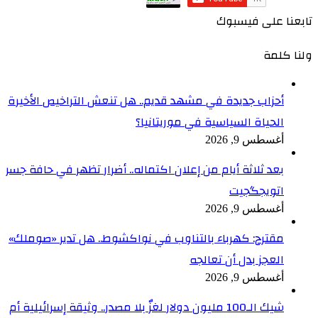
تابعنا على فيسبوك
ولنا كلمة
أحزاب جديدة في مشهد قديم.. هل تنعش التراخيص الأخيرة
الحياة السياسية في موريتانيا؟
أغسطس 9, 2026
بعد ثلاثة أيام من إعلان اكتماله.. أضرار تظهر في حافة جسر
اتويجگجيت
أغسطس 9, 2026
مقترح: كهرباء بالتناوب في نواكشوط.. هل تدير «صوملك»
العجز بدل أن تعالجه
أغسطس 9, 2026
شيك الـ100 مليون دولار لغزٌ بلا مصدر.. وثيقة إسرائيلية أم