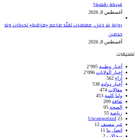
فبركة رقمية؟
أغسطس 8, 2026
رواية بلا دليل.. معطيات تفنّد مزاعم «مراقبة» تحركات ولد
حدمين
أغسطس 8, 2026
تصنيفات
أخبار وطنية
2٬995
اخبار الولايات
2٬096
آراء
562
أخبار دولية
538
مقالات
474
ولنا كلمة
453
ثقافة
209
الصحة
95
رياضة
55
Uncategorized
23
غير مصنف
12
اتصل بنا
11
سجالات
2