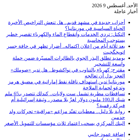
الأحد, أغسطس 9 2026
أخبار عاجلة
أحزاب جديدة في مشهد قديم.. هل تنعش التراخيص الأخيرة
الحياة السياسية في موريتانيا؟
التكتل: تردي الخدمات وانقطاع الماء والكهرباء تقصير خطير
يستوجب المحاسبة
بعد ثلاثة أيام من إعلان اكتماله.. أضرار تظهر في حافة جسر
اتويجگجيت
بومديد تطلق البذر الجوي بالطائرات المسيّرة ضمن حملة
واسعة للتشجير
مقترح: كهرباء بالتناوب في نواكشوط.. هل تدير «صوملك»
العجز بدل أن تعالجه
موريتانيا تدين استهداف ناقلة نفط إماراتية في مضيق هرمز
وتدعو لحماية الملاحة
تساقطات مطرية تشمل ست ولايات.. كندلك تتصدر بـ65 ملم
شيك الـ100 مليون دولار لغزٌ بلا مصدر.. وثيقة إسرائيلية أم
فبركة رقمية؟
رواية بلا دليل.. معطيات تفنّد مزاعم «مراقبة» تحركات ولد
حدمين
البنك المركزي يسحب اعتماد ثلاث مؤسسات للتمويل الأصغر
إضافة عمود جانبي