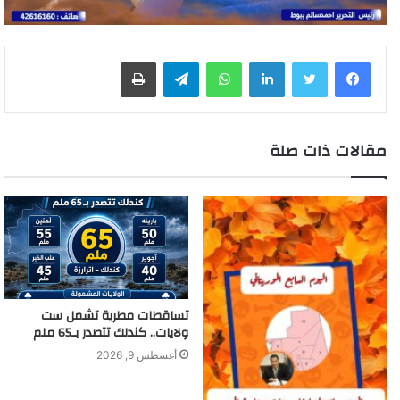
لينكدإن
واتساب
تيلقرام
طباعة
مقالات ذات صلة
تساقطات مطرية تشمل ست
ولايات.. كندلك تتصدر بـ65 ملم
أغسطس 9, 2026