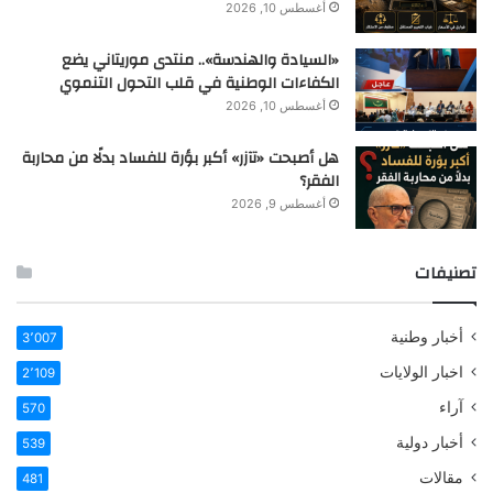
أغسطس 10, 2026
«السيادة والهندسة».. منتدى موريتاني يضع
الكفاءات الوطنية في قلب التحول التنموي
أغسطس 10, 2026
هل أصبحت «تآزر» أكبر بؤرة للفساد بدلًا من محاربة
الفقر؟
أغسطس 9, 2026
تصنيفات
أخبار وطنية
3٬007
اخبار الولايات
2٬109
آراء
570
أخبار دولية
539
مقالات
481