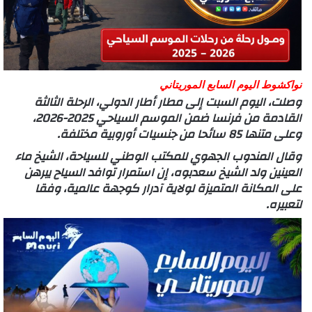
نواكشوط اليوم السابع الموريتاني
وصلت، اليوم السبت إلى مطار أطار الدولي، الرحلة الثالثة
القادمة من فرنسا ضمن الموسم السياحي 2025-2026،
وعلى متنها 85 سائحا من جنسيات أوروبية مختلفة.
وقال المندوب الجهوي للمكتب الوطني للسياحة، الشيخ ماء
العينين ولد الشيخ سعدبوه، إن استمرار توافد السياح يبرهن
على المكانة المتميزة لولاية آدرار كوجهة عالمية، وفقا
لتعبيره.