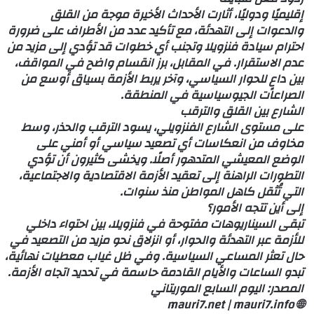
إقليميًا ودوليًا، أثارت الأحداث الأخيرة موجة من القلق
والدعوات إلى التهدئة، مع تأكيد عدد من الأطراف على ضرورة
احترام سيادة فنزويلا وتجنب أي خطوات قد تؤدي إلى مزيد من
عدم الاستقرار. في المقابل، برز انقسام واضح في المواقف،
بين داعٍ للحوار السياسي، وآخر يربط الأزمة بسياق أوسع من
الصراعات الجيوسياسية في المنطقة.
الشارع بين القلق والترقب
على مستوى الشارع الفنزويلي، يسود الترقب والحذر، وسط
مخاوف من انعكاسات أي تصعيد سياسي أو أمني على
الوضع المعيشي المتدهور أصلًا. ويخشى كثيرون أن تؤدي
التطورات الراهنة إلى تعقيد الأزمة الاقتصادية والاجتماعية،
التي تُثقل كاهل المواطن منذ سنوات.
إلى أين تتجه الأمور؟
تبقى السيناريوهات مفتوحة في فنزويلا، بين احتواء داخلي
للأزمة عبر التهدئة والحوار، أو انزلاق نحو مزيد من التصعيد في
حال تعثر المساعي السياسية. وفي ظل غياب معطيات نهائية،
تبدو الساعات والأيام القادمة حاسمة في تحديد اتجاه الأزمة.
المصدر: اليوم السابع الموريتاني
🌐 mauri7.net | mauri7.info