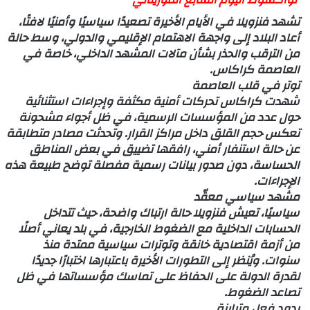
تشهد فنزويلا في الأيام الأخيرة تصعيدًا سياسيًا وأمنيًا لافتًا،
أعاد البلاد إلى واجهة الاهتمام الإقليمي والدولي، وسط حالة
من الترقب والحذر بشأن مآلات المشهد الداخلي، خاصة في
العاصمة كراكاس.
توتر في قلب العاصمة
شهدت كراكاس تحركات أمنية مكثفة وإجراءات استثنائية
حول عدد من المؤسسات الرسمية، في ظل أجواء مشحونة
تعكس حجم القلق داخل مراكز القرار. وتحدثت مصادر متطابقة
عن حالة استنفار أمني، رافقها تضييق في بعض المناطق
الحساسة، دون صدور بيانات رسمية مفصلة توضح طبيعة هذه
الإجراءات.
مشهد سياسي معقّد
سياسيًا، تعيش فنزويلا حالة ارتباك واضحة، حيث تتداخل
الحسابات الداخلية مع الضغوط الخارجية، في بلد يعاني أصلًا
من أزمة اقتصادية خانقة وتوترات سياسية ممتدة منذ
سنوات. ويُنظر إلى التطورات الأخيرة باعتبارها اختبارًا جديدًا
لقدرة الدولة على الحفاظ على تماسك مؤسساتها في ظل
تصاعد الضغوط.
ردود فعل متباينة