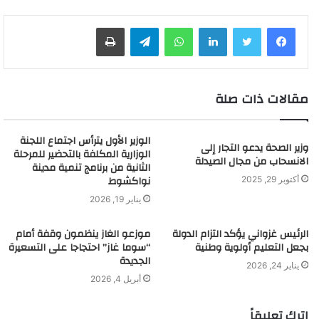
لينكدإن
واتساب
تيلقرام
طباعة
مقالات ذات صلة
الوزير الأول يترأس اجتماع اللجنة
وزير الصحة يدعو التجار إلى
الوزارية المكلفة بالتحضير للمرحلة
الانسحاب من مجال الصيدلة
الثانية من برنامج تنمية مدينة
نواكشوط
أكتوبر 29, 2025
يناير 19, 2026
الرئيس غزواني يؤكد التزام الدولة
موزعو الغاز ينظمون وقفة أمام
بجعل التعليم أولوية وطنية
“سوما غاز” احتجاجا على التسعيرة
الجديدة
يناير 24, 2026
أبريل 4, 2026
اترك تعليقاً