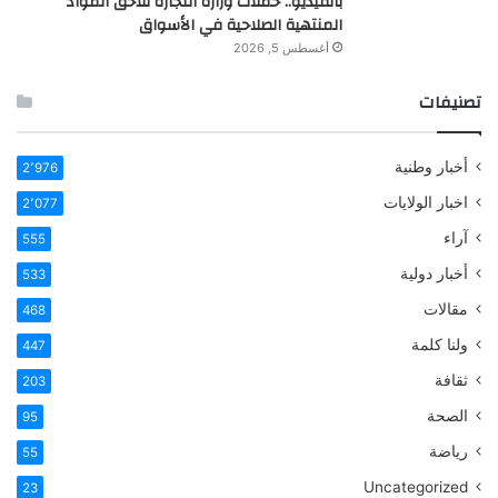
بالفيديو.. حملات وزارة التجارة تلاحق المواد
المنتهية الصلاحية في الأسواق
أغسطس 5, 2026
تصنيفات
أخبار وطنية
2٬976
اخبار الولايات
2٬077
آراء
555
أخبار دولية
533
مقالات
468
ولنا كلمة
447
ثقافة
203
الصحة
95
رياضة
55
Uncategorized
23