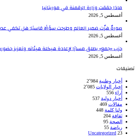
ماذا حققت وزارة الرقمنة في موريتانيا
أغسطس 5, 2026
صورةٌ هزّت ضمير العالم وطرحت سؤالًا قاسيًا: هل تكفي ع
أغسطس 5, 2026
حزب «جمع» يطلق مسارًا لإعادة هيكلة هيئاته وتعزيز حضور
أغسطس 5, 2026
تصنيفات
أخبار وطنية
2٬984
اخبار الولايات
2٬085
آراء
556
أخبار دولية
537
مقالات
469
ولنا كلمة
448
ثقافة
204
الصحة
95
رياضة
55
Uncategorized
23