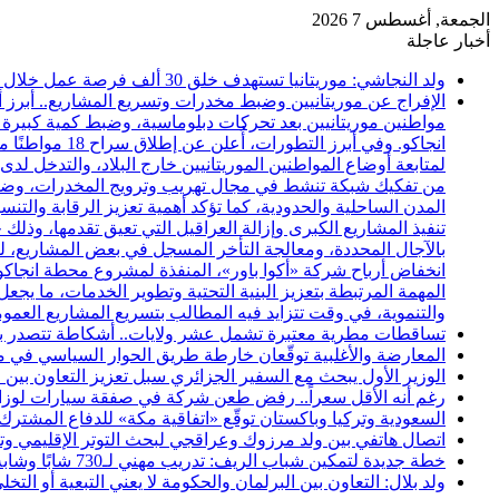
الجمعة, أغسطس 7 2026
أخبار عاجلة
ولد النجاشي: موريتانيا تستهدف خلق 30 ألف فرصة عمل خلال عامين
الإفراج عن موريتانيين وضبط مخدرات وتسريع المشاريع.. أبرز أ
مواطنين موريتانيين بعد تحركات دبلوماسية، وضبط كمية كبيرة 
انجاكو. وفي أ
لمتابعة أوضاع المواطنين الموريتانيين خارج البلاد، والتدخل ل
المدن الساحلية والحدودية، كما تؤكد أهمية تعزيز الرقابة والت
تنفيذ المشاريع الكبرى وإزالة العراقيل التي تعيق تقدمها، وذلك خ
بالآجال المحددة، ومعالجة التأخر المسجل في بعض المشاريع، ل
انخفاض أرباح شركة «أكوا باور»، المنفذة لمشروع محطة انجاك
المهمة المرتبطة بتعزيز البنية التحتية وتطوير الخدمات، ما يجع
والتنموية، في وقت تتزايد فيه المطالب بتسريع المشاريع العمو
تساقطات مطرية معتبرة تشمل عشر ولايات.. أشكاطة تتصدر بـ75 ملم
المعارضة والأغلبية توقّعان خارطة طريق الحوار السياسي في مور
الوزير الأول يبحث مع السفير الجزائري سبل تعزيز التعاون بين ا
رغم أنه الأقل سعراً.. رفض طعن شركة في صفقة سيارات لوزارة الثقافة بنحو 86
السعودية وتركيا وباكستان توقّع «اتفاقية مكة» للدفاع المشترك
اتصال هاتفي بين ولد مرزوك وعراقجي لبحث التوتر الإقليمي وتع
خطة جديدة لتمكين شباب الريف: تدريب مهني لـ730 شابًا وشابة في موريتانيا
ولد بلال: التعاون بين البرلمان والحكومة لا يعني التبعية أو التخ