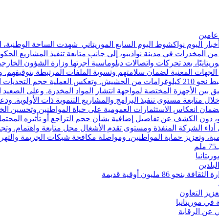
خبار اليوم نواكشوط اليوم السابع الموريتاني شهدت الساحة الوطنية، 
من المخدرات في مدينة نواذيبو، إلى جانب متابعة تنفيذ المشاريع ال
برز التطورات، أُعلن عن إطلاق سراح 18 مواطنًا موريتانيًا، بعد تحركات واتصالات دبلوماسية أجرته
دى الجهات المعنية لضمان سلامتهم وتسوية الملفات المرتبطة بتوقيفهم.
من تفكيك شبكة تنشط في مجال تهريب وترويج المخدرات، وضبط نحو 210 كيلوغرامات من الحش
نسيق بين الأجهزة المختصة لمواجهة انتشار المواد المخدرة. وعلى الصعي
لال متابعة مستوى تنفيذ البرامج والمشاريع التنموية ذات الأولوية. ودعا
ضمان انعكاس الاستثمارات العمومية على حياة المواطنين وتحسين الخد
و، دون الكشف عن تفاصيل إضافية بشأن حجم التراجع أو تأثيره المحت
ل أداء الشركة المنفذة ومستوى تقدم الأشغال محل متابعة واهتمام. وتجم
مية، وتعزيز حماية المواطنين، ومواصلة مكافحة شبكات الجريمة والتهر
يتانيا
لبلدين
 مليون أوقية قديمة
زيز التعاون
لي عن الرقابة