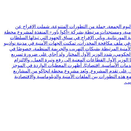
اليوم الجمعة، جملة من التطورات المتنوعة، شملت الإفراج عن
حكومية، ومستجدات مرتبطة بشركة «أكوا باور» المنفذة لمشروع محطة
ا وزارة الشؤون الخارجية الموريتانية. ويأتي الإفراج في سياق الجهود التي تبذلها السلطات
 وفي ملف مكافحة المخدرات، تمكنت الجهات الأمنية في مدينة نواذيبو
يش. وتعكس العملية حجم التحديات الأمنية المرتبطة بشبكات التهريب والجريمة المنظمة، خصوصًا في
د الحكومي، شدد الوزير الأول المختار ولد أجاي على ضرورة تسريع
 الوزير الأول القطاعات المعنية إلى رفع وتيرة العمل، والالتزام
مات الأساسية. اقتصاديًا، أظهرت المعطيات الواردة في الموجز
مل على تقدم المشروع. ويُعد مشروع محطة انجاكو من المشاريع
ع هذه التطورات بين الملفات الأمنية والدبلوماسية والاقتصادية
يب.