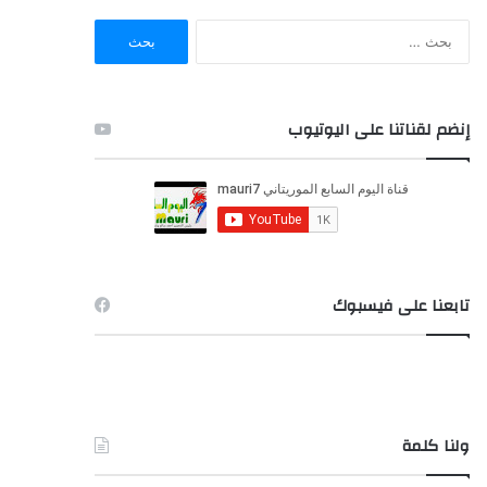
ا
ل
ب
ح
ث
إنضم لقناتنا على اليوتيوب
ع
ن
:
تابعنا على فيسبوك
ولنا كلمة