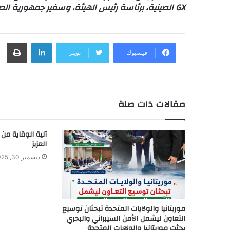
GX الصينية، برئاسة رئيس الهيئة، وسفير جمهورية الصين الشعبية المعتمد لدى بلادنا.
لينكدإن
طباعة
فيسبوك
تويتر
مقالات ذات صلة
آلية الوقاية من 
العزيز
ديسمبر 30, 2025
موريتانيا والولايات المتحدة تبحثان توسيع
التعاون ليشمل الأمن السيبراني والبحري
بحثت موريتانيا والولايات المتحدة