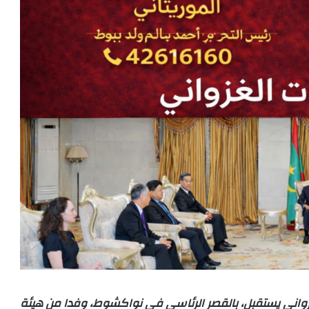
زواني يستقبل، بالقصر الرئاسي في نواكشوط، وفدا من هيئة