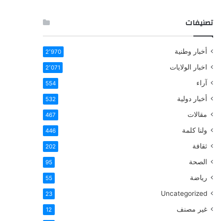
تصنيفات
أخبار وطنية
2٬970
اخبار الولايات
2٬071
آراء
554
أخبار دولية
532
مقالات
467
ولنا كلمة
446
ثقافة
202
الصحة
95
رياضة
55
Uncategorized
23
غير مصنف
12