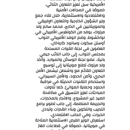
الأمريكية سبل تعزيز التعاون الثنائي،
خصوصًا في المجالات الأمنية
والاقتصادية والاستثمارية، خلال لقاء جمع
وزير الشؤون الخارجية والتعاون الإفريقي
والموريتانيين في الخارج، محمد سالم ولد
مرزوك، بوفد من الكونغرس الأمريكي في
نواكشوط. وضم الوفد الأمريكي النواب
أوستن سكوت وسالود كارباخال،
العضوين في لجنة القوات المسلحة
بمجلس النواب، إلى جانب النائب جيمي
بانيتا، عضو لجنة الوسائل والموارد. وأكد
ولد مرزوك تطلع موريتانيا إلى توسيع
التعاون القائم مع واشنطن ليشمل الأمن
البحري، وأمن الحدود، والأمن السيبراني،
واستخدام التقنيات الحديثة في مراقبة
الحدود وحماية الموانئ. كما تناولت
المباحثات تعزيز التنسيق في مكافحة
الصيد غير المشروع، والاتجار بالمخدرات،
والجريمة المنظمة، إلى جانب تطوير برامج
التدريب والتكوين وبناء القدرات وتبادل
الخبرات. وفي الجانب الاقتصادي،
استعرض الوزير الفرص الاستثمارية المتاحة
في موريتانيا، خصوصًا في قطاعات الغاز