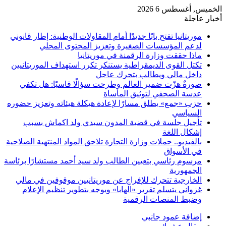
الخميس, أغسطس 6 2026
أخبار عاجلة
موريتانيا تفتح بابًا جديدًا أمام المقاولات الوطنية: إطار قانوني
لدعم المؤسسات الصغيرة وتعزيز المحتوى المحلي
ماذا حققت وزارة الرقمنة في موريتانيا
تكتل القوى الديمقراطية يستنكر تكرر استهداف الموريتانيين
داخل مالي ويطالب بتحرك عاجل
صورةٌ هزّت ضمير العالم وطرحت سؤالًا قاسيًا: هل تكفي
عدسة الصحفي لتوثيق المأساة
حزب «جمع» يطلق مسارًا لإعادة هيكلة هيئاته وتعزيز حضوره
السياسي
تأجيل جلسة في قضية المدون سيدي ولد اكماش بسبب
إشكال اللغة
بالفيديو.. حملات وزارة التجارة تلاحق المواد المنتهية الصلاحية
في الأسواق
مرسوم رئاسي بتعيين الطالب ولد سيد أحمد مستشارًا برئاسة
الجمهورية
الخارجية تتحرك للإفراج عن موريتانيين موقوفين في مالي
غزواني يتسلم تقرير «الهابا» ويوجه بتطوير تنظيم الإعلام
وضبط المنصات الرقمية
إضافة عمود جانبي