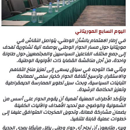
اليوم السابع الموريتاني
في إطار الاهتمام بالشأن الوطني، يتواصل النقاش في
موريتانيا حول مسار الحوار الوطني بوصفه آلية تشاورية تهدف
إلى جمع مختلف الفاعلين السياسيين والمجتمعيين حول طاولة
واحدة، من أجل مناقشة القضايا ذات الأولوية الوطنية.
ويأتي هذا التوجه في سياق يسعى إلى تعزيز مناخ التفاهم
والاستقرار، وترسيخ ثقافة الحوار كخيار سلمي لمعالجة
التباينات السياسية، وبحث سبل تطوير الممارسة الديمقراطية
وتعزيز الحكامة الرشيدة.
وتؤكد الأطراف المعنية أهمية أن يقوم الحوار على أسس من
الشمولية والوضوح، مع تحديد الأهداف والآليات الكفيلة
بضمان مشاركة فعالة، وتحويل المخرجات المتوافق عليها إلى
خطوات عملية قابلة للتنفيذ.
ويرى متابعون أن نجاح أي حوار وطني يظل مرتبطًا بمدى الجدية