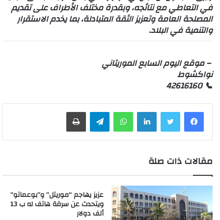
في التعاطي مع نتائجه، وبقدرة مختلف الأطراف على تقديم
المصلحة العامة وتعزيز الثقة المتبادلة، بما يخدم الاستقرار
والتنمية في البلاد.
– موقع اليوم السابع الموريتاني
نواكشوط
📞 42616160
لينكدإن
واتساب
تيلقرام
طباعة
مقالات ذات صلة
عزيز يهاجم “موريتل” و”بوعماتو”
ويتحدث عن سرقة هاتف له ب 13
ألف دولار