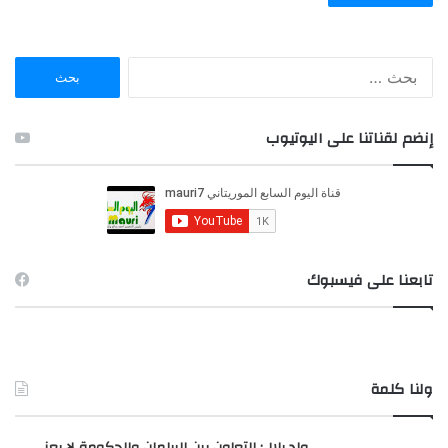
ا
ل
ب
ح
إنضم لقناتنا على اليوتيوب
ث
ع
ن
:
تابعنا على فيسبوك
ولنا كلمة