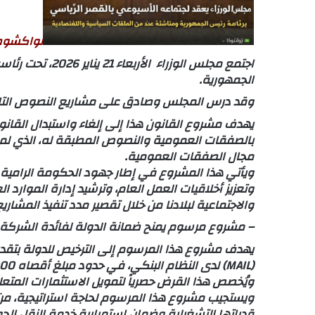
نواكشوط 
اجتمع مجلس الوزر
الجمهورية.
وقد درس المجلس وصادق على مشاريع النصوص التالي
بالصفقات العمومية والنصوص المطبقة له، الذي لم 
مجال الصفقات العمومية.
ويأتي هذا المشروع في إطار جهود الحكومة الرامية إ
وتعزيز أخلاقيات العمل العام، وترشيد إدارة الموارد ا
والاجتماعية لبلادنا من خلال تقصير مدد تنفيذ المشار
– مشروع مرسوم يمنح ضمانة الدولة لفائدة الشركة الم
يهدف مشروع هذا المرسوم إلى الترخيص للدولة بتقدي
(MAIL) لدى النظام البنكي، في حدود مبلغ أقصاه 700.000.000 أوقية جديدة.
ويُخصص هذا القرض حصرياً لتمويل الاستثمارات المتع
قدراتها التشغيلية وضمان استمرارية خدمة النقل ال