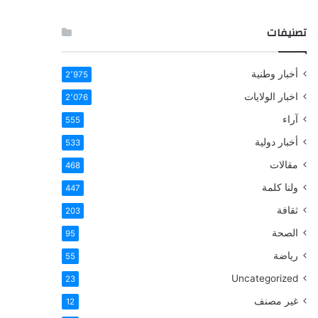
تصنيفات
أخبار وطنية
2٬975
اخبار الولايات
2٬076
آراء
555
أخبار دولية
533
مقالات
468
ولنا كلمة
447
ثقافة
203
الصحة
95
رياضة
55
Uncategorized
23
غير مصنف
12