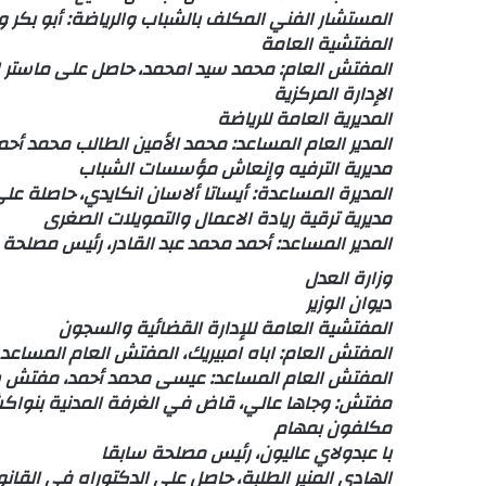
المستشار الفني المكلف بالشباب والرياضة: أبو بكر 
المفتشية العامة
المفتش العام: محمد سيد امحمد، حاصل على ماستر إدا
الإدارة المركزية
المديرية العامة للرياضة
المدير العام المساعد: محمد الأمين الطالب محمد أح
مديرية الترفيه وإنعاش مؤسسات الشباب
المديرة المساعدة: أيساتا ألاسان انكايدي، حاصلة ع
مديرية ترقية ريادة الاعمال والتمويلات الصغرى
المدير المساعد: أحمد محمد عبد القادر، رئيس مصلح
وزارة العدل
ديوان الوزير
المفتشية العامة للإدارة القضائية والسجون
المفتش العام: اباه امبيريك، المفتش العام المساعد 
المفتش العام المساعد: عيسى محمد أحمد، مفتش س
مفتش: وجاها عالي، قاض في الغرفة المدنية بنواك
مكلفون بمهام
با عبدولاي عاليون، رئيس مصلحة سابقا
الهادي المنير الطلبة، حاصل على الدكتوراه في القان