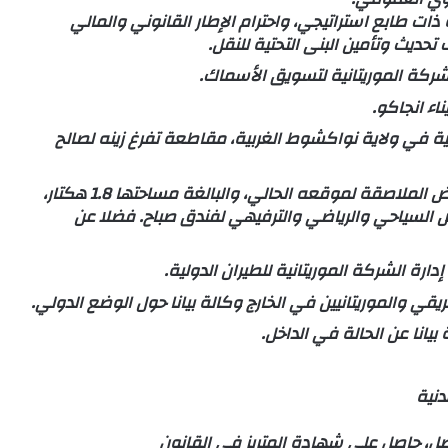
ت طابع استراتيجي، واحترام الإطار القانوني والمالي
ديث وتأمين البنى التحتية للنقل.
ركة الموريتانية لتسويق الأسماك.
ء انجاكو.
في ولاية نواكشوط الغربية، مقاطعة تفرغ زينه لصالح
يعتزم الفندق إقامة منشآت إضافية على قطعة الأرض الملاصقة لموقعه الحالي، والبالغة مساحتها 1.8 هكتار،
 السياحي والرياضي والترفيهي لفندق صباح. فضلا عن
 الشركة الموريتانية للطيران الدولية.
ريقي والموريتانيين في الخارج وكالة بيانا حول الوضع الدولي.
 بيانا عن الحالة في الداخل.
دنية
، حاصل على شهادة المتريز في القانون