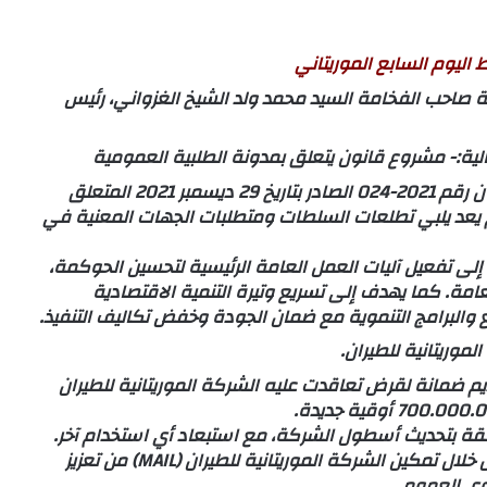
اليوم السابع الموريتاني
اء الأربعاء 21 يناير 2026، تحت رئاسة صاحب الفخامة السيد محمد ولد الشيخ الغزواني، رئيس
ة:- مشروع قانون يتعلق بمدونة الطلبية العمومية
يهدف مشروع القانون هذا إلى إلغاء واستبدال القانون رقم 2021-024 الصادر بتاريخ 29 ديسمبر 2021 المتعلق
يعد يلبي تطلعات السلطات ومتطلبات الجهات المعنية في
لى تفعيل آليات العمل العامة الرئيسية لتحسين الحوكمة،
لعامة. كما يهدف إلى تسريع وتيرة التنمية الاقتصادية
يع والبرامج التنموية مع ضمان الجودة وخفض تكاليف التنفيذ.
وريتانية للطيران.
م ضمانة لقرض تعاقدت عليه الشركة الموريتانية للطيران
لقة بتحديث أسطول الشركة، مع استبعاد أي استخدام آخر.
ويستجيب مشروع هذا المرسوم لحاجة استراتيجية، من خلال تمكين الشركة الموريتانية للطيران (MAIL) من تعزيز
جوي العمومي.