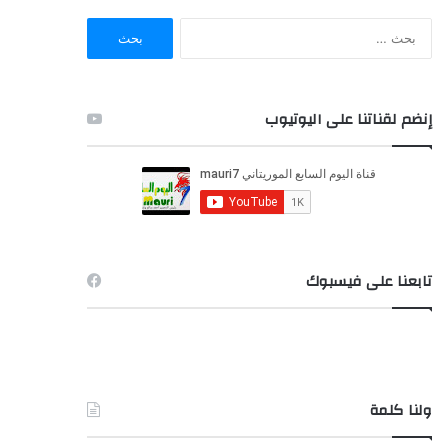
ا
ل
ب
ح
ث
إنضم لقناتنا على اليوتيوب
ع
ن
:
تابعنا على فيسبوك
ولنا كلمة