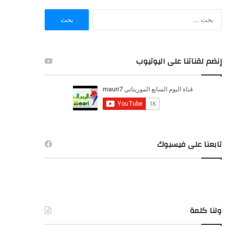
ا
ل
ب
ح
ث
إنضم لقناتنا على اليوتيوب
ع
ن
:
تابعنا على فيسبوك
ولنا كلمة