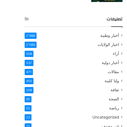
تصنيفات
أخبار وطنية
2٬988
اخبار الولايات
2٬089
آراء
558
أخبار دولية
537
مقالات
471
ولنا كلمة
450
ثقافة
206
الصحة
95
رياضة
55
Uncategorized
23
غير مصنف
12