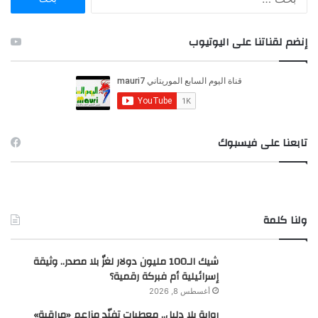
ل
ب
ح
إنضم لقناتنا على اليوتيوب
ث
ع
ن
:
تابعنا على فيسبوك
ولنا كلمة
شيك الـ100 مليون دولار لغزٌ بلا مصدر.. وثيقة
إسرائيلية أم فبركة رقمية؟
أغسطس 8, 2026
رواية بلا دليل.. معطيات تفنّد مزاعم «مراقبة»