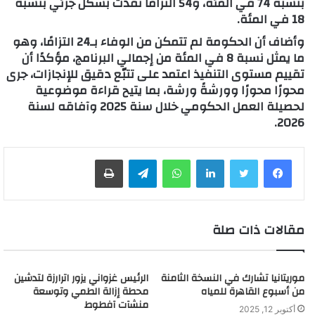
بنسبة 74 في المئة، و54 التزامًا نُفّذت بشكل جزئي بنسبة
18 في المئة.
وأضاف أن الحكومة لم تتمكن من الوفاء بـ24 التزامًا، وهو
ما يمثل نسبة 8 في المئة من إجمالي البرنامج، مؤكدًا أن
تقييم مستوى التنفيذ اعتمد على تتبّع دقيق للإنجازات، جرى
محورًا محورًا وورشةً ورشة، بما يتيح قراءة موضوعية
لحصيلة العمل الحكومي خلال سنة 2025 وآفاقه لسنة
2026.
لينكدإن
واتساب
تيلقرام
طباعة
مقالات ذات صلة
موريتانيا تشارك في النسخة الثامنة
الرئيس غزواني يزور اترارزة لتدشين
من أسبوع القاهرة للمياه
محطة إزالة الطمي وتوسعة
منشآت آفطوط
أكتوبر 12, 2025