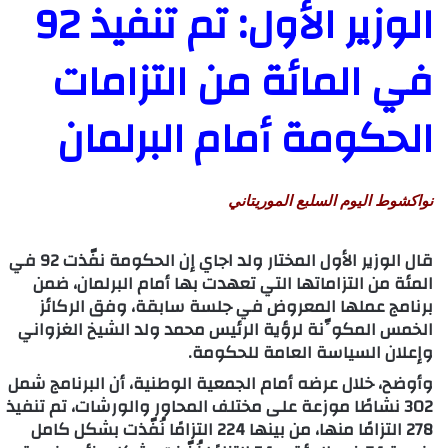
الوزير الأول: تم تنفيذ 92
في المائة من التزامات
الحكومة أمام البرلمان
نواكشوط اليوم السلبع الموريتاني
قال الوزير الأول المختار ولد اجاي إن الحكومة نفّذت 92 في
المئة من التزاماتها التي تعهدت بها أمام البرلمان، ضمن
برنامج عملها المعروض في جلسة سابقة، وفق الركائز
الخمس المكوِّنة لرؤية الرئيس محمد ولد الشيخ الغزواني
وإعلان السياسة العامة للحكومة.
وأوضح، خلال عرضه أمام الجمعية الوطنية، أن البرنامج شمل
302 نشاطًا موزعة على مختلف المحاور والورشات، تم تنفيذ
278 التزامًا منها، من بينها 224 التزامًا نُفّذت بشكل كامل