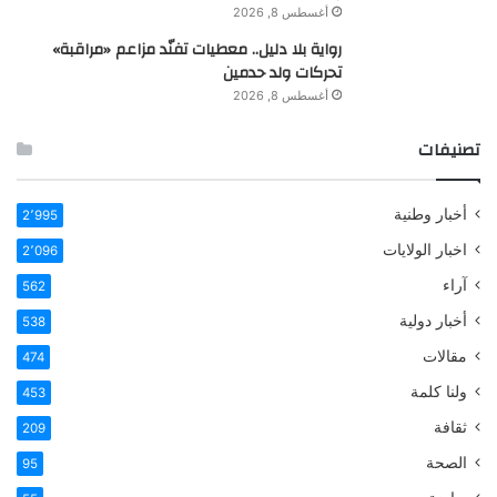
أغسطس 8, 2026
رواية بلا دليل.. معطيات تفنّد مزاعم «مراقبة»
تحركات ولد حدمين
أغسطس 8, 2026
تصنيفات
أخبار وطنية
2٬995
اخبار الولايات
2٬096
آراء
562
أخبار دولية
538
مقالات
474
ولنا كلمة
453
ثقافة
209
الصحة
95