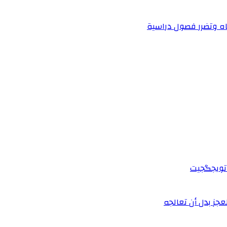
اه وتضرر فصول دراسية
 اتويجگجيت
جز بدل أن تعالجه