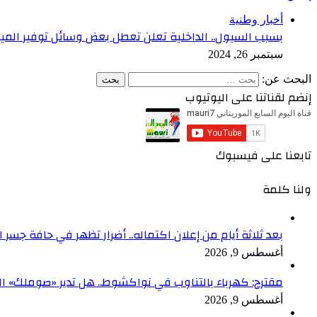
أخبار وطنية
بسبب السيول.. الداخلية تعلن تعطل بعض وسائل توفير المي
سبتمبر 26, 2024
البحث عن:
إنضم لقناتنا على اليوتيوب
تابعنا على فيسبوك
ولنا كلمة
بعد ثلاثة أيام من إعلان اكتماله.. أضرار تظهر في حافة جسر
أغسطس 9, 2026
مقترح: كهرباء بالتناوب في نواكشوط.. هل تدير «صوملك» الع
أغسطس 9, 2026