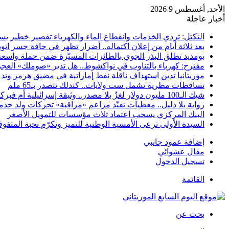
الأحد, أغسطس 9 2026
أخبار عاجلة
التكتل: تردي الخدمات وانقطاع الماء والكهرباء تقصير خطير ي
بعد ثلاثة أيام من إعلان اكتماله.. أضرار تظهر في حافة جسر ات
بومديد تطلق البذر الجوي بالطائرات المسيّرة ضمن حملة واسعة
مقترح: كهرباء بالتناوب في نواكشوط.. هل تدير «صوملك» العجز
موريتانيا تدين استهداف ناقلة نفط إماراتية في مضيق هرمز وتدع
تساقطات مطرية تشمل ست ولايات.. كندلك تتصدر بـ65 ملم
شيك الـ100 مليون دولار لغزٌ بلا مصدر.. وثيقة إسرائيلية أم فبركة رقمية؟
رواية بلا دليل.. معطيات تفنّد مزاعم «مراقبة» تحركات ولد حدم
البنك المركزي يسحب اعتماد ثلاث مؤسسات للتمويل الأصغر
السيدة الأولى ترعى الأمسية الوطنية للتميز وتكرّم نخبة المتفوقين ل
إضافة عمود جانبي
مقال عشوائي
تسجيل الدخول
القائمة
بحث عن