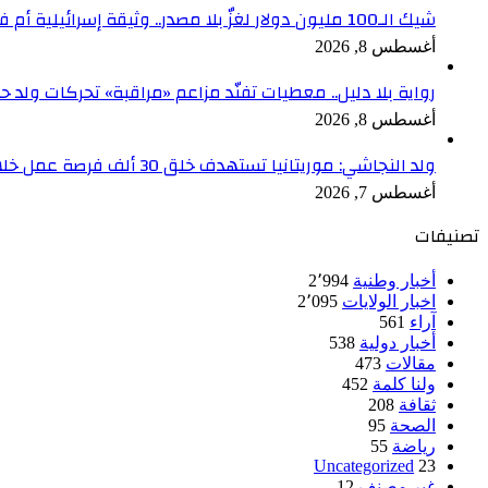
شيك الـ100 مليون دولار لغزٌ بلا مصدر.. وثيقة إسرائيلية أم فبركة رقمية؟
أغسطس 8, 2026
رواية بلا دليل.. معطيات تفنّد مزاعم «مراقبة» تحركات ولد ح
أغسطس 8, 2026
ولد النجاشي: موريتانيا تستهدف خلق 30 ألف فرصة عمل خلال عامين
أغسطس 7, 2026
تصنيفات
أخبار وطنية
2٬994
اخبار الولايات
2٬095
آراء
561
أخبار دولية
538
مقالات
473
ولنا كلمة
452
ثقافة
208
الصحة
95
رياضة
55
Uncategorized
23
غير مصنف
12