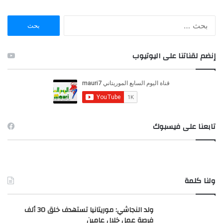
ا
ل
ب
ح
إنضم لقناتنا على اليوتيوب
ث
ع
ن
:
تابعنا على فيسبوك
ولنا كلمة
ولد النجاشي: موريتانيا تستهدف خلق 30 ألف
فرصة عمل خلال عامين