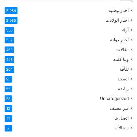
أخبار وطنية
2٬984
اخبار الولايات
2٬085
آراء
556
أخبار دولية
537
مقالات
469
ولنا كلمة
448
ثقافة
204
الصحة
95
رياضة
55
Uncategorized
23
غير مصنف
12
اتصل بنا
11
سجالات
2