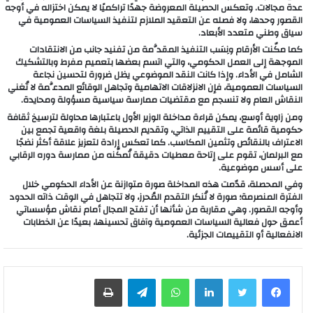
عدة مجالات. وتعكس الحصيلة المعروضة جهدًا تراكميًا لا يمكن اختزاله في أوجه
القصور وحدها، ولا فصله عن التعقيد الملازم لتنفيذ السياسات العمومية في
سياق وطني متعدد الأبعاد.
كما مكّنت الأرقام ونِسَب التنفيذ المقدَّمة من تفنيد جانب من الانتقادات
الموجهة إلى العمل الحكومي، والتي اتسم بعضها بتعميم مفرط وبالتشكيك
الشامل في الأداء. وإذا كانت النقد الموضوعي يظل ضرورة لتحسين نجاعة
السياسات العمومية، فإن الانزلاقات الاتهامية وتجاهل الوقائع المدعَّمة لا تُغني
النقاش العام ولا تنسجم مع مقتضيات ممارسة سياسية مسؤولة ومحايدة.
ومن زاوية أوسع، يمكن قراءة مداخلة الوزير الأول باعتبارها محاولة لترسيخ ثقافة
حكومية قائمة على التقييم الذاتي، وتقديم الحصيلة بلغة واقعية تجمع بين
الاعتراف بالنقائص وتثمين المكاسب. كما تعكس إرادة لتعزيز علاقة أكثر نضجًا
مع البرلمان، تقوم على إتاحة معطيات دقيقة تُمكّنه من ممارسة دوره الرقابي
على أسس موضوعية.
وفي المحصلة، قدّمت هذه المداخلة صورة متوازنة عن الأداء الحكومي خلال
الفترة المنصرمة؛ صورة لا تُنكر التقدم المُحرز، ولا تتجاهل في الوقت ذاته الحدود
وأوجه القصور. وهي مقاربة من شأنها أن تفتح المجال أمام نقاش مؤسساتي
أعمق حول فعالية السياسات العمومية وآفاق تحسينها، بعيدًا عن الخطابات
الانفعالية أو التقييمات الجزئية.
لينكدإن
واتساب
تيلقرام
طباعة