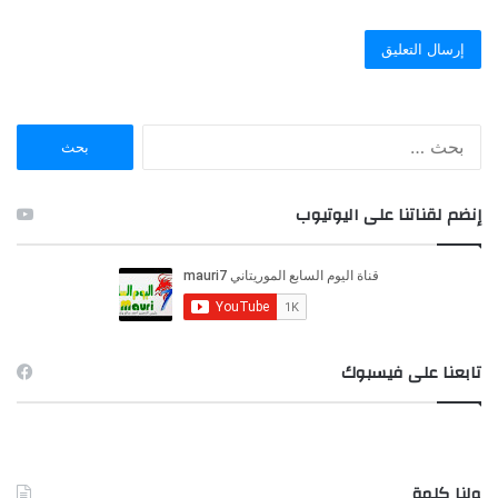
ا
ل
ب
ح
إنضم لقناتنا على اليوتيوب
ث
ع
ن
:
تابعنا على فيسبوك
ولنا كلمة