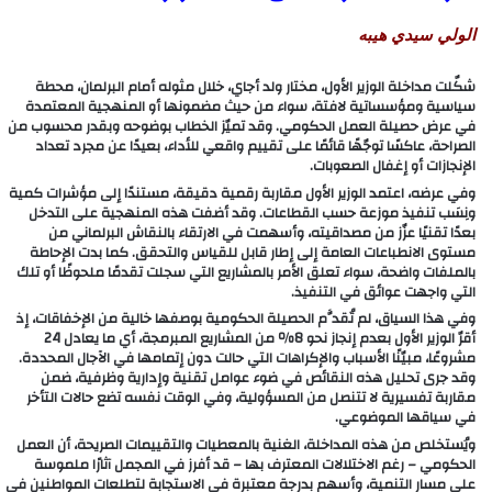
الولي سيدي هيبه
شكّلت مداخلة الوزير الأول، مختار ولد أجاي، خلال مثوله أمام البرلمان، محطة
سياسية ومؤسساتية لافتة، سواء من حيث مضمونها أو المنهجية المعتمدة
في عرض حصيلة العمل الحكومي. وقد تميّز الخطاب بوضوحه وبقدر محسوب من
الصراحة، عاكسًا توجّهًا قائمًا على تقييم واقعي للأداء، بعيدًا عن مجرد تعداد
الإنجازات أو إغفال الصعوبات.
وفي عرضه، اعتمد الوزير الأول مقاربة رقمية دقيقة، مستندًا إلى مؤشرات كمية
ونِسَب تنفيذ موزعة حسب القطاعات. وقد أضفت هذه المنهجية على التدخل
بعدًا تقنيًا عزّز من مصداقيته، وأسهمت في الارتقاء بالنقاش البرلماني من
مستوى الانطباعات العامة إلى إطار قابل للقياس والتحقق. كما بدت الإحاطة
بالملفات واضحة، سواء تعلق الأمر بالمشاريع التي سجلت تقدمًا ملحوظًا أو تلك
التي واجهت عوائق في التنفيذ.
وفي هذا السياق، لم تُقدَّم الحصيلة الحكومية بوصفها خالية من الإخفاقات، إذ
أقرّ الوزير الأول بعدم إنجاز نحو 8٪ من المشاريع المبرمجة، أي ما يعادل 24
مشروعًا، مبيّنًا الأسباب والإكراهات التي حالت دون إتمامها في الآجال المحددة.
وقد جرى تحليل هذه النقائص في ضوء عوامل تقنية وإدارية وظرفية، ضمن
مقاربة تفسيرية لا تتنصل من المسؤولية، وفي الوقت نفسه تضع حالات التأخر
في سياقها الموضوعي.
ويُستخلص من هذه المداخلة، الغنية بالمعطيات والتقييمات الصريحة، أن العمل
الحكومي – رغم الاختلالات المعترف بها – قد أفرز في المجمل آثارًا ملموسة
على مسار التنمية، وأسهم بدرجة معتبرة في الاستجابة لتطلعات المواطنين في