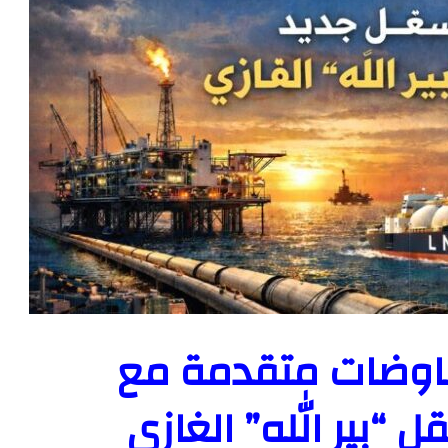
اوضات متقدمة مع
“بير الله” الغازي