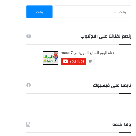
ا
ل
ب
ح
ث
إنضم لقناتنا على اليوتيوب
ع
ن
:
تابعنا على فيسبوك
ولنا كلمة