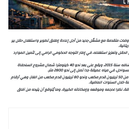
 مفاوضات متقدمة مع مشغّل جديد من أجل إعادة إطلاق تطوير واستغلال حقل بير
الحقل وتعزيز استغلاله، في إطار التوجه الحكومي الرامي إلى تثمين الموارد
ويُعد حقل بير الله من أكبر الاكتشافات الغازية في البلاد، حيث تم اكتشافه سنة 2015، ويقع على بعد نحو 40 كيلومترا شمال مشروع السلحفاة
وبحسب التقديرات المتداولة، يُقدَّر احتياطي الحقل بما يتراوح بين أكثر من 50 تريليون قدم مكعب ونحو 80 تريليون قدم مكعب من الغاز، وهي أرقام
ة خلال السنوات الماضية.
طاقة، نظرا لحجمه وموقعه وإمكاناته الكبيرة، وما يُتوقع أن يتيحه من آفاق