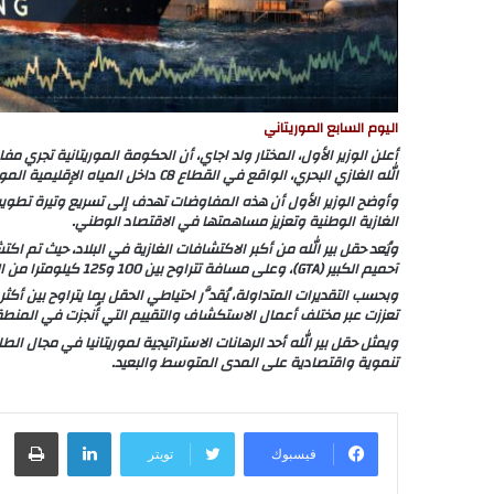
اليوم السابع الموريتاني
أعلن الوزير الأول، المختار ولد اجاي، أن الحكومة الموريتانية تجري
الله الغازي البحري، الواقع في القطاع C8 داخل المياه الإقليمية الموريتانية.
وأوضح الوزير الأول أن هذه المفاوضات تهدف إلى تسريع وتيرة تطوير 
الغازية الوطنية وتعزيز مساهمتها في الاقتصاد الوطني.
آحميم الكبير (GTA)، وعلى مسافة تتراوح بين 100 و125 كيلومترا من السواحل، في مياه عميقة جدا تصل إلى نحو 2800 متر.
تعززت عبر مختلف أعمال الاستكشاف والتقييم التي أُنجزت في المنطق
ويمثل حقل بير الله أحد الرهانات الاستراتيجية لموريتانيا في مجال ال
تنموية واقتصادية على المدى المتوسط والبعيد.
لينكدإن
طباعة
فيسبوك
تويتر