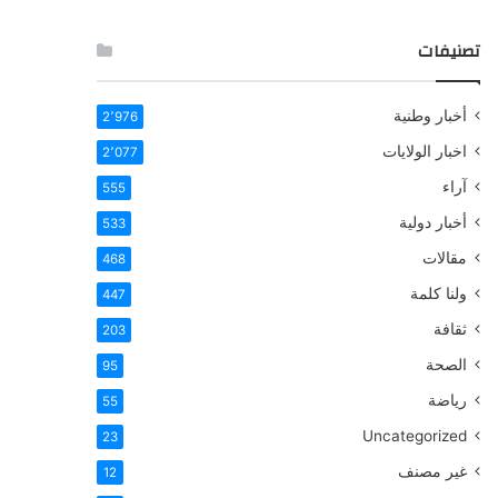
تصنيفات
أخبار وطنية
2٬976
اخبار الولايات
2٬077
آراء
555
أخبار دولية
533
مقالات
468
ولنا كلمة
447
ثقافة
203
الصحة
95
رياضة
55
Uncategorized
23
غير مصنف
12