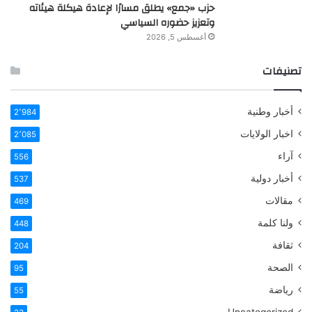
حزب «جمع» يطلق مسارًا لإعادة هيكلة هيئاته
وتعزيز حضوره السياسي
أغسطس 5, 2026
تصنيفات
أخبار وطنية
2٬984
اخبار الولايات
2٬085
آراء
556
أخبار دولية
537
مقالات
469
ولنا كلمة
448
ثقافة
204
الصحة
95
رياضة
55