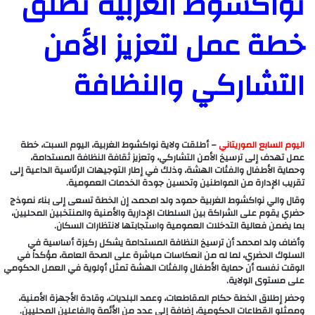
نواكشوط الغربية تطلق
خطة عمل لتعزيز الأمن
التشاركي والنظافة
اليوم السابع الموريتاني
– أطلقت ولاية نواكشوط الغربية، اليوم السبت، خطة
عمل تهدف إلى ترسيخ الأمن التشاركي، وتعزيز ثقافة النظافة المستدامة،
وحماية الأطفال والفئات الهشة، وذلك في إطار التوجيهات الرئاسية الداعية إلى
تقريب الإدارة من المواطنين وتحسين جودة الخدمات العمومية.
وقال والي نواكشوط الغربية حمود ولد امحمد، إن الخطة تسعى إلى بناء نموذج
حضري يقوم على الشراكة بين السلطات الإدارية والأمنية والمنتخبين المحليين،
بما يضمن فعالية التدخلات العمومية واستجابتها لانتظارات السكان.
وأضاف ولد امحمد أن ترسيخ النظافة المستدامة يشكل ركيزة أساسية في
السلوك الحضري، لما له من انعكاسات مباشرة على الصحة العامة، مؤكداً في
الوقت نفسه أن حماية الأطفال والفئات الهشة تمثل أولوية في العمل الحكومي
على مستوى الولاية.
وحضر إطلاق الخطة حكام المقاطعات، وعمد البلديات، وقادة الأجهزة الأمنية،
وممثلو القطاعات الحكومية، إضافة إلى عدد من الأئمة والفاعلين المحليين.