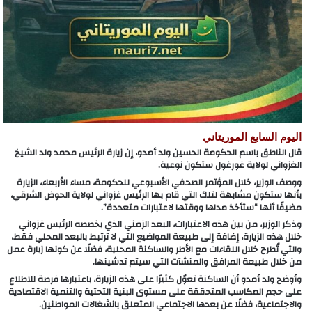
اليوم السابع الموريتاني
قال الناطق باسم الحكومة الحسين ولد أمدو، إن زيارة الرئيس محمد ولد الشيخ
الغزواني لولاية غورغول ستكون نوعية.
ووصف الوزير، خلال المؤتمر الصحفي الأسبوعي للحكومة، مساء الأربعاء، الزيارة
بأنها ستكون مشابهة لتلك التي قام بها الرئيس غزواني لولاية الحوض الشرقي،
مضيفًا أنها “ستأخذ مداها ووقتها لاعتبارات متعددة”.
وذكر الوزير، من بين هذه الاعتبارات، البعد الزمني الذي يخصصه الرئيس غزواني
خلال هذه الزيارة، إضافة إلى طبيعة المواضيع التي لا ترتبط بالبعد المحلي فقط،
والتي تُطرح خلال اللقاءات مع الأطر والساكنة المحلية، فضلًا عن كونها زيارة عمل
من خلال طبيعة المرافق والمنشآت التي سيتم تدشينها.
وأوضح ولد أمدو أن الساكنة تعوّل كثيرًا على هذه الزيارة، باعتبارها فرصة للاطلاع
على حجم المكاسب المتحققة على مستوى البنية التحتية والتنمية الاقتصادية
والاجتماعية، فضلًا عن بعدها الاجتماعي المتعلق بانشغالات المواطنين.