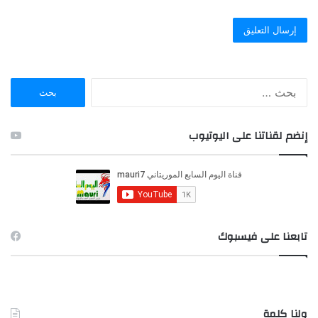
ا
ل
ب
ح
إنضم لقناتنا على اليوتيوب
ث
ع
ن
:
تابعنا على فيسبوك
ولنا كلمة