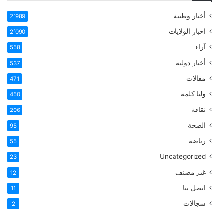
أخبار وطنية
2٬989
اخبار الولايات
2٬090
آراء
558
أخبار دولية
537
مقالات
471
ولنا كلمة
450
ثقافة
206
الصحة
95
رياضة
55
Uncategorized
23
غير مصنف
12
اتصل بنا
11
سجالات
2