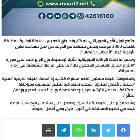
اجتمع الوزير الأول الموريتاني، المختار ولد اجاي الخميس، باللجنة الوزارية المكلفة
باكتتاب 3000 موظف وعامل متعاقد مع الدولة، من خلال مسابقة تكون
الأولوية فيها “لأصحاب الكفاءات”.
وحسب ما نقلت الوكالة الموريتانية للأنباء (رسمية)، فإن الوزير شدد على ضرورة
“الالتزام الصارم بالمساطر المعمول بها”، ما يعني مراعاة الشفافية في إجراء
المسابقة.
واستعرضت اللجنة مستوى تقدم مسار الاكتتاب، إذ قدمت اللجنة الفرعية الفنية
“حصيلة بالأعمال المنجزة، شملت تحديد آلية تنظيم المسابقة ومراحلها
المختلفة، بدءا من الترشح، مرورا بإعداد المواضيع، وانتهاء بالتصحيح وإعلان
النتائج”.
وشدد الوزير على “مواصلة التنسيق والعمل على استكمال الإجراءات اللازمة
للبدء في تنظيم المسابقة في أقرب الآجال وفي أفضل الظروف
لينكدإن
واتساب
تيلقرام
طباعة