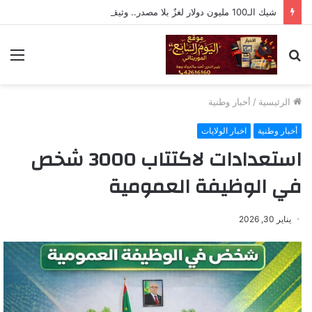
شيك الـ100 مليون دولار لغزٌ بلا مصدر.. وثيقة إسرائيلية أم فبركة رقمية؟
بحث
الق
عن
الرئيسية
/
أخبار وطنية
أخبار وطنية
اخبار الولايات
استعدادات لاكتتاب 3000 شخص
في الوظيفة العمومية
يناير 30, 2026