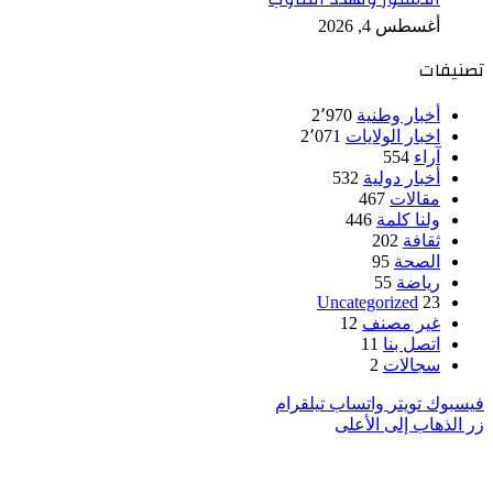
أغسطس 4, 2026
تصنيفات
أخبار وطنية
2٬970
اخبار الولايات
2٬071
آراء
554
أخبار دولية
532
مقالات
467
ولنا كلمة
446
ثقافة
202
الصحة
95
رياضة
55
Uncategorized
23
غير مصنف
12
اتصل بنا
11
سجالات
2
فيسبوك
تويتر
واتساب
تيلقرام
زر الذهاب إلى الأعلى