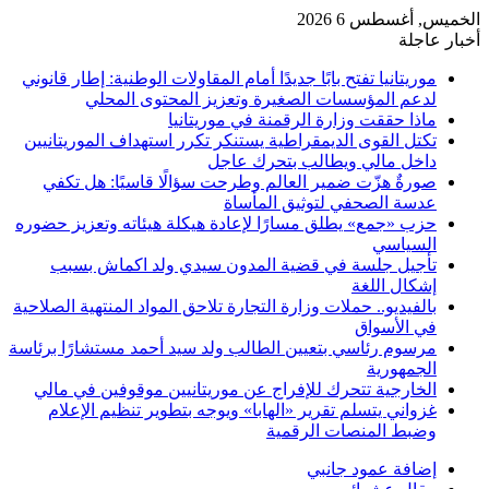
الخميس, أغسطس 6 2026
أخبار عاجلة
موريتانيا تفتح بابًا جديدًا أمام المقاولات الوطنية: إطار قانوني
لدعم المؤسسات الصغيرة وتعزيز المحتوى المحلي
ماذا حققت وزارة الرقمنة في موريتانيا
تكتل القوى الديمقراطية يستنكر تكرر استهداف الموريتانيين
داخل مالي ويطالب بتحرك عاجل
صورةٌ هزّت ضمير العالم وطرحت سؤالًا قاسيًا: هل تكفي
عدسة الصحفي لتوثيق المأساة
حزب «جمع» يطلق مسارًا لإعادة هيكلة هيئاته وتعزيز حضوره
السياسي
تأجيل جلسة في قضية المدون سيدي ولد اكماش بسبب
إشكال اللغة
بالفيديو.. حملات وزارة التجارة تلاحق المواد المنتهية الصلاحية
في الأسواق
مرسوم رئاسي بتعيين الطالب ولد سيد أحمد مستشارًا برئاسة
الجمهورية
الخارجية تتحرك للإفراج عن موريتانيين موقوفين في مالي
غزواني يتسلم تقرير «الهابا» ويوجه بتطوير تنظيم الإعلام
وضبط المنصات الرقمية
إضافة عمود جانبي