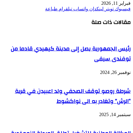
فبراير 11, 2026
فيسبوك
تويتر
لينكدإن
واتساب
تيلقرام
طباعة
مقالات ذات صلة
رئيس الجمهورية يصل إلى مدينة كيهيدي قادما من
توفندى سيفى
نوفمبر 26, 2024
شرطة روصو توقف الصحفي ولد اعبيدن في قرية
“الرش” وتغادر به الى نواكشوط
سبتمبر 14, 2025