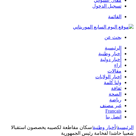
مقال عشوائي
تسجيل الدخول
القائمة
بحث عن
الرئيسية
أخبار وطنية
أخبار دولية
آراء
مقالات
اخبار الولايات
ولنا كلمة
ثقافة
الصحة
رياضة
غير مصنف
Français
اتصل بنا
الرئيسية
/
أخبار وطنية
/
سكان مقاطعة لكصيبه يخصصون استقبالا
شعبيا حاشدا لفخامة رئيس الجمهورية