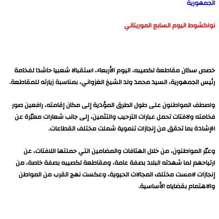
الجمهورية
نواكشوط اليوم السابع الموريتاني
خصص سكان مقاطعة لكصيبه، اليوم الأربعاء، استقبالا شعبيا حاشدا لفخامة
رئيس الجمهورية، السيد محمد ولد الشيخ الغزواني، بمناسبة زيارته للمقاطعة.
واصطف المواطنون على طول الطرق المؤدية إلى مكان إقامته، رافعين صور
فخامته ولافتات تحمل عبارات الترحيب والتثمين، إلى جانب شعارات معبّرة عن
الإشادة بما تحقق من إنجازات تنموية شملت مختلف القطاعات.
وعبّر المواطنون، من خلال الهتافات والمضامين التي حملتها اللافتات، عن
ارتياحهم لما شهدته البلاد بصفة عامة، ومقاطعة لكصيبه بصفة خاصة، من
إنجازات لامست مختلف المجالات الحيوية، وعكست نهج القرب من المواطن
والاهتمام بقضاياه الأساسية.